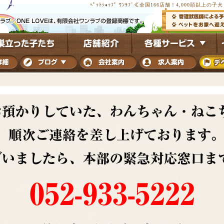
ﾍﾟｯﾄｼｮｯﾌﾟ ﾜﾝﾗﾌﾞ≪全国166店舗！4,000頭