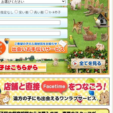
指定なし
安い順
高い順
ｾｰﾙの子