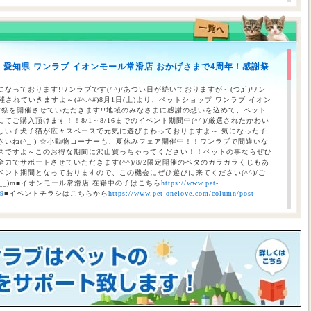
のお知らせ（合志店・光の森店・西熊本店・はません店・宇土店）
】愛知県 ワンラブ イオンモール常滑店 おかげさまで4周年！感謝祭
 ワンラブ イオンタウン宇多津店＆ゆめタウン三豊店 一年で一番お得な
/9まで｜ワンラブグループ
なっております!ワンラブです(^^)/あつい日が続いておりますが～(つд`)ワン
されていきますよ～(#^.^#)8月1日(土)より、ペットショップ ワンラブ イオン
謝祭を開催させていただきます!!地域のみなさまに感謝の想いを込めて、ペット
ご購入頂けます！！8/1～8/16までのイベント期間中(^^)/厳選されたかわい
しい子犬子猫が広々スペースで元気に遊びまわっておりますよ～ 気になった子
いね(^_-)-☆小動物コーナーも、夏休みフェア開催中！！ワンラブで間違いな
スですよ～このお得な期間に沢山買っちゃってください！！ペットの事ならぜひ
力でサポートさせていただきます(^^)/8/2限定開催のベタのガラガラくじもあ
ント期間となっておりますので、この機会にぜひ遊びに来てください(^^)/ご
__)m■イオンモール常滑店 在籍中の子はこちら
https://www.pet-
69
■イベントチラシはこちらから
https://www.pet-onelove.com/column/post-
催！！】ワンラブ総決算 22周年祭｜大決算商談会開幕！！ 8/31お引渡
本気の大決算商談会！！ ワンラブ看板店舗にて、ポイントプレゼントキャンペー
月1日にLINE配信されておりますクーポンを2,500円以上のお会計時にご利用頂
レゼント！！まだ会員アプリをご利用中でない方は、店頭で会員アプリを取得頂
ので、最寄店舗にてぜひご確認ください！！※ワンラブ看板店舗が対象※ 小動