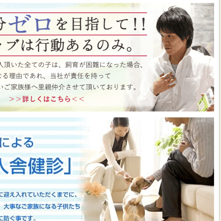
ト月間イベント開催中♪ この機会にぜひペットショップワンラブに遊びに来て
はこちら
https://www.pet-onelove.com/column/post-9344/
 ワンラブ イオンタウン宇多津店＆ゆめタウン三豊店 一年で一番お得な
/9まで｜ワンラブグループ
っております！！7月25日(土)より、ペットショップ ワンラブ イオンタウン宇
にて、大決算フェアを開催させていただきます！！7/25～8/9までのイベント
わいい子犬子猫が大集合！！今年もぜひ遊びに来てください(^^)/ペット用品も専門
揃えで、わんだふるプライスとなっております♪愛らしい子犬子猫が広々スペー
すよ～ 気になった子はぜひ抱っこしてあげてくださいね(^_-)-☆一年で一番！
のお得な期間に沢山買っちゃってください！！ペットの事ならぜひご相談くださ
させていただきます(^^)/改めまして、地域の皆様に愛されるペットショップ
いりますm(__)m ■ゆめタウン三豊店 在籍中の子はこちら
https://www.pet-
57
■イベントチラシはこちらから
https://www.pet-onelove.com/column/post-
y Fes 開催！！】長野県 ワンラブ アリオ上田店 動物大集合イベント開催！！
っております!ワンラブです(^^)/暑い日も多くなってまいりましたね 熱中症に
もHOTなイベントが開催されていきますよ～(#^.^#)7月18日(土)より、ペッ
オ上田店にて、ペットイベントを開催させていただきます！！地域のみなさまに感
などわんだふるプライスにてご購入頂けます！！7/18～8/2までのイベント期
いい子犬子猫が大集合！！愛らしい子犬子猫が広々スペースで元気に遊びまわって
ぜひ抱っこしてあげてくださいね(^_-)-☆大決算商談会も開催されておりますの
迎えしやすく、大チャンスですよ～このお得な期間に沢山買っちゃってくださ