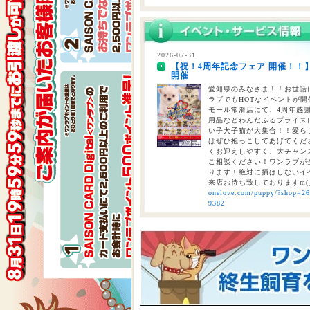
2026-07-28
【重要】熊本地震に伴う臨時休業
2026-07-31
【祝！4周年記念フェア 開催！！
2026-07-24
開催
【大決算2026開催！！】香川県
大決算フェア開催中！！7/25～8
愛知県のみなさま！！お世話に
ラブでもHOTなイベントが開催
モール常滑店にて、4周年感
用品などわんだふるプライスにて
い子犬子猫が大集合！！愛ら
はぜひ抱っこしてあげてくださ
くお迎えしやすく、大チャン
ご相談ください！ワンラブが全
ります！絶対に損はしないイベ
来店お待ち致しておりますm(
onelove.com/puppy/?shop=2
9382
2026-07-31
【2026年 大決算商談会 第2弾開
しまで
ペットショップ ワンラブ 
ンがスタート！！ 2026年8
くと、ワンラブポイントをプ
くとクーポンが配信されます