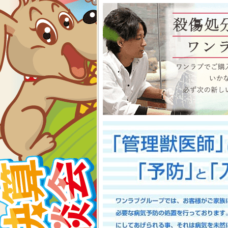
物、アクアコーナーもイベン
くださいね イベント内容
2026-07-24
【大決算2026開催！！】香川県
大決算フェア開催中！！7/25～8
香川県のみなさま、お世話にな
多津店、ゆめタウン三豊店合同
期間中(^^)/厳選されたか
店として、品揃え豊富に取り
スで元気に遊びまわっておりま
お迎えのチャンスですよ～こ
い！ワンラブが全力でサポート
としてスタッフ一同頑張ってま
onelove.com/puppy/?shop=1
9302
2026-07-17
【Meet Your New Famil
7/18～8/2まで｜ワンラブグループ
長野のみなさま！！お世話にな
は注意しましょう！！ワンラブで
トショップ ワンラブ アリ
謝の想いを込めて、ペット用品
間中(^^)/厳選されたかわ
おりますよ～ 気になった子は
で、ワンラブで間違いなくお