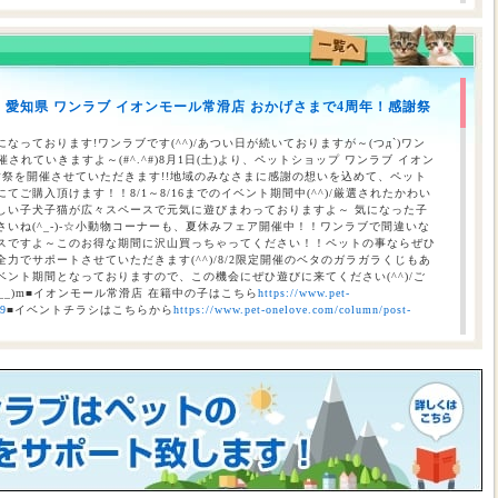
のお知らせ（合志店・光の森店・西熊本店・はません店・宇土店）
】愛知県 ワンラブ イオンモール常滑店 おかげさまで4周年！感謝祭
 ワンラブ イオンタウン宇多津店＆ゆめタウン三豊店 一年で一番お得な
/9まで｜ワンラブグループ
なっております!ワンラブです(^^)/あつい日が続いておりますが～(つд`)ワン
されていきますよ～(#^.^#)8月1日(土)より、ペットショップ ワンラブ イオン
謝祭を開催させていただきます!!地域のみなさまに感謝の想いを込めて、ペット
ご購入頂けます！！8/1～8/16までのイベント期間中(^^)/厳選されたかわい
しい子犬子猫が広々スペースで元気に遊びまわっておりますよ～ 気になった子
いね(^_-)-☆小動物コーナーも、夏休みフェア開催中！！ワンラブで間違いな
スですよ～このお得な期間に沢山買っちゃってください！！ペットの事ならぜひ
力でサポートさせていただきます(^^)/8/2限定開催のベタのガラガラくじもあ
ント期間となっておりますので、この機会にぜひ遊びに来てください(^^)/ご
__)m■イオンモール常滑店 在籍中の子はこちら
https://www.pet-
69
■イベントチラシはこちらから
https://www.pet-onelove.com/column/post-
催！！】ワンラブ総決算 22周年祭｜大決算商談会開幕！！ 8/31お引渡
本気の大決算商談会！！ ワンラブ看板店舗にて、ポイントプレゼントキャンペー
月1日にLINE配信されておりますクーポンを2,500円以上のお会計時にご利用頂
レゼント！！まだ会員アプリをご利用中でない方は、店頭で会員アプリを取得頂
ので、最寄店舗にてぜひご確認ください！！※ワンラブ看板店舗が対象※ 小動