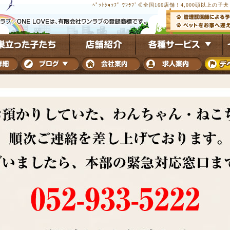
ﾍﾟｯﾄｼｮｯﾌﾟ ﾜﾝﾗﾌﾞ≪全国166店舗！4,000頭