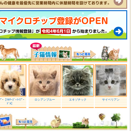
ﾌﾟｰ【ﾏﾙﾁｰｽﾞ×ﾄｲﾌﾟｰ
ロシアンブルー
エキゾチック
サイベリアン
ﾄﾞﾙ】