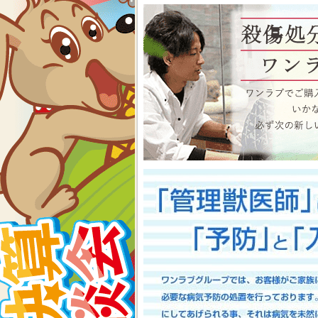
物、アクアコーナーもイベン
くださいね イベント内容
2026-07-24
【大決算2026開催！！】香川県
大決算フェア開催中！！7/25～8
香川県のみなさま、お世話にな
多津店、ゆめタウン三豊店合同
期間中(^^)/厳選されたか
店として、品揃え豊富に取り
スで元気に遊びまわっておりま
お迎えのチャンスですよ～こ
い！ワンラブが全力でサポート
としてスタッフ一同頑張ってま
onelove.com/puppy/?shop=1
9302
2026-07-17
【Meet Your New Famil
7/18～8/2まで｜ワンラブグループ
長野のみなさま！！お世話にな
は注意しましょう！！ワンラブで
トショップ ワンラブ アリ
謝の想いを込めて、ペット用品
間中(^^)/厳選されたかわ
おりますよ～ 気になった子は
で、ワンラブで間違いなくお