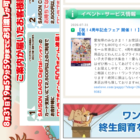
2026-07-28
【重要】熊本地震に伴う臨時休業
2026-07-31
【祝！4周年記念フェア 開催！！
2026-07-24
開催
【大決算2026開催！！】香川県
大決算フェア開催中！！7/25～8
愛知県のみなさま！！お世話に
ラブでもHOTなイベントが開催
モール常滑店にて、4周年感
用品などわんだふるプライスにて
い子犬子猫が大集合！！愛ら
はぜひ抱っこしてあげてくださ
くお迎えしやすく、大チャン
ご相談ください！ワンラブが全
ります！絶対に損はしないイベ
来店お待ち致しておりますm(
onelove.com/puppy/?shop=2
9382
2026-07-31
【2026年 大決算商談会 第2弾開
しまで
ペットショップ ワンラブ 
ンがスタート！！ 2026年8
くと、ワンラブポイントをプ
くとクーポンが配信されます