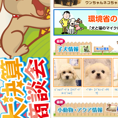
ﾋﾞｼｮﾝﾌﾟｰﾄﾞﾙ【ﾄｲﾌﾟｰﾄﾞ
ﾍﾟｷﾁｰ【ﾍﾟｷﾆｰｽﾞ×ﾁﾜ
ﾏﾙ
ﾙ×ﾋﾞｼｮﾝ】
ﾜ】