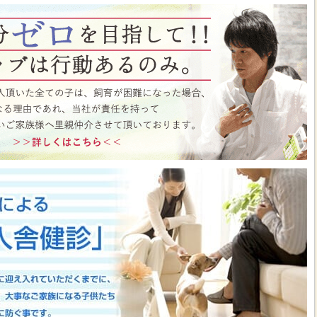
ト月間イベント開催中♪ この機会にぜひペットショップワンラブに遊びに来て
はこちら
https://www.pet-onelove.com/column/post-9344/
 ワンラブ イオンタウン宇多津店＆ゆめタウン三豊店 一年で一番お得な
/9まで｜ワンラブグループ
っております！！7月25日(土)より、ペットショップ ワンラブ イオンタウン宇
にて、大決算フェアを開催させていただきます！！7/25～8/9までのイベント
わいい子犬子猫が大集合！！今年もぜひ遊びに来てください(^^)/ペット用品も専門
揃えで、わんだふるプライスとなっております♪愛らしい子犬子猫が広々スペー
すよ～ 気になった子はぜひ抱っこしてあげてくださいね(^_-)-☆一年で一番！
のお得な期間に沢山買っちゃってください！！ペットの事ならぜひご相談くださ
させていただきます(^^)/改めまして、地域の皆様に愛されるペットショップ
いりますm(__)m ■ゆめタウン三豊店 在籍中の子はこちら
https://www.pet-
57
■イベントチラシはこちらから
https://www.pet-onelove.com/column/post-
y Fes 開催！！】長野県 ワンラブ アリオ上田店 動物大集合イベント開催！！
っております!ワンラブです(^^)/暑い日も多くなってまいりましたね 熱中症に
もHOTなイベントが開催されていきますよ～(#^.^#)7月18日(土)より、ペッ
オ上田店にて、ペットイベントを開催させていただきます！！地域のみなさまに感
などわんだふるプライスにてご購入頂けます！！7/18～8/2までのイベント期
いい子犬子猫が大集合！！愛らしい子犬子猫が広々スペースで元気に遊びまわって
ぜひ抱っこしてあげてくださいね(^_-)-☆大決算商談会も開催されておりますの
迎えしやすく、大チャンスですよ～このお得な期間に沢山買っちゃってくださ