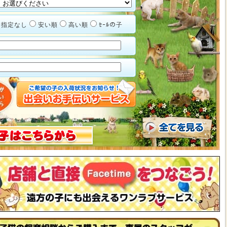
指定なし
安い順
高い順
ｾｰﾙの子