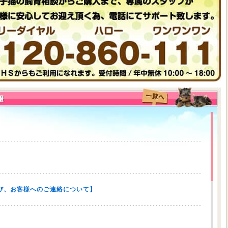
び、お客様へのご連絡について】