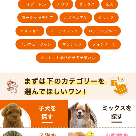
トイプードル
チワワ
ダックス
柴犬
ヨークシャテリア
ポメラニアン
ミックス
アメショー
スコティッシュ
ロシアンブルー
ノルウェージャン
マンチカン
メインクーン
※コミコミ価格の子犬子猫たち