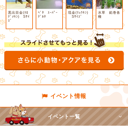
黒出目金(ｸﾛ
ﾍﾞﾀ ｽｰﾊﾟｰ
琉金(ﾘｭｳｷﾝ)
水草 鉛巻各
ﾃﾞﾒｷﾝ) Sｻｲ
ﾃﾞﾙﾀ
Sｻｲｽﾞ
種
ｽﾞ
イベント情報
イベント一覧