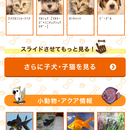
ｱﾒﾘｶﾝｼｮｰﾄﾍｱ
ﾏﾙｼｭﾅ【ﾏﾙﾁｰ
ｵｼｷｬｯﾄ
ﾋﾞｰｸﾞﾙ
ｰ
ｽﾞ×ﾐﾆﾁｭｱｼｭﾅ
ｳｻﾞｰ】