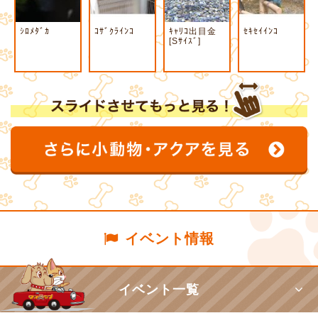
ｼﾛﾒﾀﾞｶ
ｺｻﾞｸﾗｲﾝｺ
ｷｬﾘｺ出目金
ｾｷｾｲｲﾝｺ
[Sｻｲｽﾞ]
イベント情報
イベント一覧