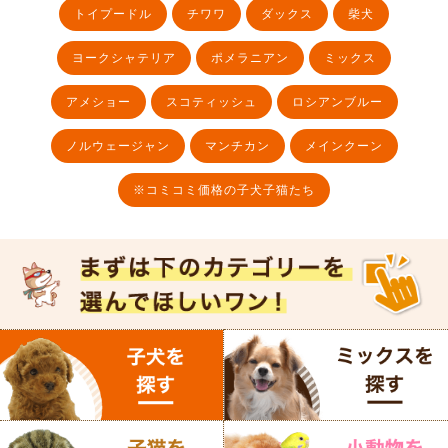
トイプードル
チワワ
ダックス
柴犬
ヨークシャテリア
ポメラニアン
ミックス
アメショー
スコティッシュ
ロシアンブルー
ノルウェージャン
マンチカン
メインクーン
※コミコミ価格の子犬子猫たち