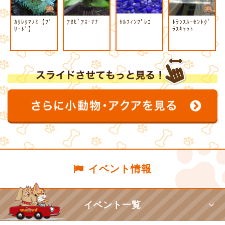
ｶｸﾚｸﾏﾉﾐ【ﾌﾞ
ｱﾇﾋﾞｱｽ･ﾅﾅ
ｾﾙﾌｨﾝﾌﾟﾚｺ
ﾄﾗﾝｽﾙｰｾﾝﾄｸﾞ
ﾘｰﾄﾞ】
ﾗｽｷｬｯﾄ
イベント情報
イベント一覧