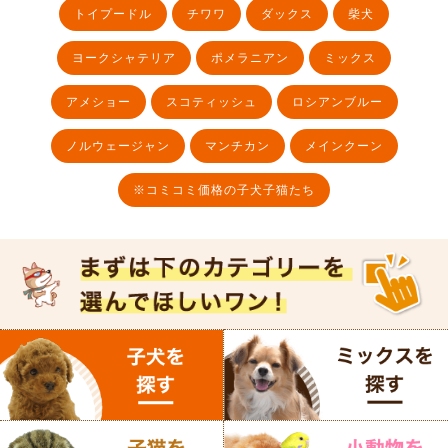
トイプードル
チワワ
ダックス
柴犬
ヨークシャテリア
ポメラニアン
ミックス
アメショー
スコティッシュ
ロシアンブルー
ノルウェージャン
マンチカン
メインクーン
※コミコミ価格の子犬子猫たち