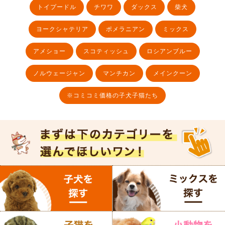
トイプードル
チワワ
ダックス
柴犬
ヨークシャテリア
ポメラニアン
ミックス
アメショー
スコティッシュ
ロシアンブルー
ノルウェージャン
マンチカン
メインクーン
※コミコミ価格の子犬子猫たち