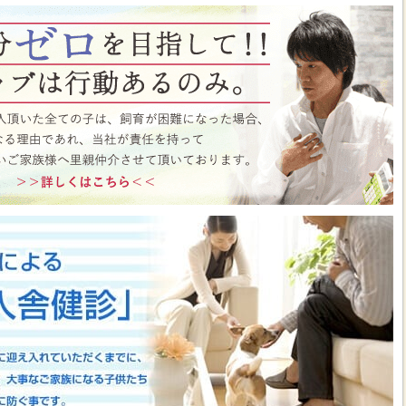
ト月間イベント開催中♪ この機会にぜひペットショップワンラブに遊びに来て
はこちら
https://www.pet-onelove.com/column/post-9344/
 ワンラブ イオンタウン宇多津店＆ゆめタウン三豊店 一年で一番お得な
/9まで｜ワンラブグループ
っております！！7月25日(土)より、ペットショップ ワンラブ イオンタウン宇
にて、大決算フェアを開催させていただきます！！7/25～8/9までのイベント
わいい子犬子猫が大集合！！今年もぜひ遊びに来てください(^^)/ペット用品も専門
揃えで、わんだふるプライスとなっております♪愛らしい子犬子猫が広々スペー
すよ～ 気になった子はぜひ抱っこしてあげてくださいね(^_-)-☆一年で一番！
のお得な期間に沢山買っちゃってください！！ペットの事ならぜひご相談くださ
させていただきます(^^)/改めまして、地域の皆様に愛されるペットショップ
いりますm(__)m ■ゆめタウン三豊店 在籍中の子はこちら
https://www.pet-
57
■イベントチラシはこちらから
https://www.pet-onelove.com/column/post-
y Fes 開催！！】長野県 ワンラブ アリオ上田店 動物大集合イベント開催！！
っております!ワンラブです(^^)/暑い日も多くなってまいりましたね 熱中症に
もHOTなイベントが開催されていきますよ～(#^.^#)7月18日(土)より、ペッ
オ上田店にて、ペットイベントを開催させていただきます！！地域のみなさまに感
などわんだふるプライスにてご購入頂けます！！7/18～8/2までのイベント期
いい子犬子猫が大集合！！愛らしい子犬子猫が広々スペースで元気に遊びまわって
ぜひ抱っこしてあげてくださいね(^_-)-☆大決算商談会も開催されておりますの
迎えしやすく、大チャンスですよ～このお得な期間に沢山買っちゃってくださ