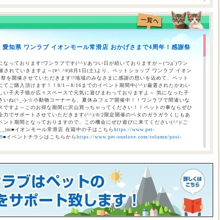
】愛知県 ワンラブ イオンモール常滑店 おかげさまで4周年！感謝祭
のお知らせ（合志店・光の森店・西熊本店・はません店・宇土店）
なっております!ワンラブです(^^)/あつい日が続いておりますが～(つд`)ワン
されていきますよ～(#^.^#)8月1日(土)より、ペットショップ ワンラブ イオン
謝祭を開催させていただきます!!地域のみなさまに感謝の想いを込めて、ペット
ご購入頂けます！！8/1～8/16までのイベント期間中(^^)/厳選されたかわい
しい子犬子猫が広々スペースで元気に遊びまわっておりますよ～ 気になった子
いね(^_-)-☆小動物コーナーも、夏休みフェア開催中！！ワンラブで間違いな
スですよ～このお得な期間に沢山買っちゃってください！！ペットの事ならぜひ
力でサポートさせていただきます(^^)/8/2限定開催のベタのガラガラくじもあ
ント期間となっておりますので、この機会にぜひ遊びに来てください(^^)/ご
__)m■イオンモール常滑店 在籍中の子はこちら
https://www.pet-
69
■イベントチラシはこちらから
https://www.pet-onelove.com/column/post-
催！！】ワンラブ総決算 22周年祭｜大決算商談会開幕！！ 8/31お引渡
本気の大決算商談会！！ ワンラブ看板店舗にて、ポイントプレゼントキャンペー
月1日にLINE配信されておりますクーポンを2,500円以上のお会計時にご利用頂
レゼント！！まだ会員アプリをご利用中でない方は、店頭で会員アプリを取得頂
ので、最寄店舗にてぜひご確認ください！！※ワンラブ看板店舗が対象※ 小動