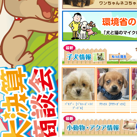
ﾍﾟｷﾌﾟｰ【ﾍﾟｷﾆｰｽﾞ×ﾄｲ
ﾁﾜｯｸｽ【ﾁﾜﾜ×ﾀﾞｯｸｽ】
ﾌﾟｰﾄﾞﾙ】