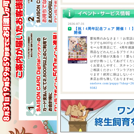
2026-07-29
熊本県を中心とする地震について
2026-07-31
【祝！4周年記念フェア 開催！！
2026-07-28
開催
【重要】熊本地震に伴う臨時休業
愛知県のみなさま！！お世話に
ラブでもHOTなイベントが開催
モール常滑店にて、4周年感
用品などわんだふるプライスにて
い子犬子猫が大集合！！愛ら
はぜひ抱っこしてあげてくださ
くお迎えしやすく、大チャン
ご相談ください！ワンラブが全
ります！絶対に損はしないイベ
来店お待ち致しておりますm(
onelove.com/puppy/?shop=2
9382
2026-07-31
【2026年 大決算商談会 第2弾開
しまで
ペットショップ ワンラブ 
ンがスタート！！ 2026年8
くと、ワンラブポイントをプ
くとクーポンが配信されます