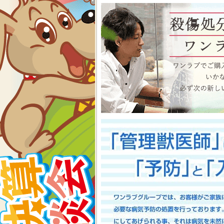
物、アクアコーナーもイベン
くださいね イベント内容
2026-07-24
【大決算2026開催！！】香川県
大決算フェア開催中！！7/25～8
香川県のみなさま、お世話にな
多津店、ゆめタウン三豊店合同
期間中(^^)/厳選されたか
店として、品揃え豊富に取り
スで元気に遊びまわっておりま
お迎えのチャンスですよ～こ
い！ワンラブが全力でサポート
としてスタッフ一同頑張ってま
onelove.com/puppy/?shop=1
9302
2026-07-17
【Meet Your New Famil
7/18～8/2まで｜ワンラブグループ
長野のみなさま！！お世話にな
は注意しましょう！！ワンラブで
トショップ ワンラブ アリ
謝の想いを込めて、ペット用品
間中(^^)/厳選されたかわ
おりますよ～ 気になった子は
で、ワンラブで間違いなくお