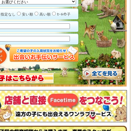
指定なし
安い順
高い順
ｾｰﾙの子