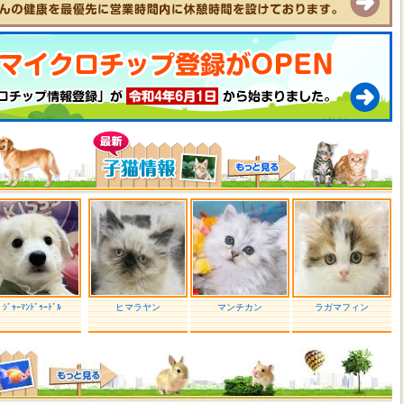
ｼﾞｬｰﾏﾝﾄﾞｩｰﾄﾞﾙ
ヒマラヤン
マンチカン
ラガマフィン