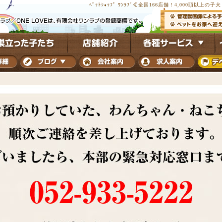
ﾍﾟｯﾄｼｮｯﾌﾟ ﾜﾝﾗﾌﾞ≪全国166店舗！4,000頭