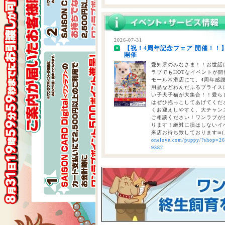
2026-07-28
【重要】熊本地震に伴う臨時休業
2026-07-31
【祝！4周年記念フェア 開催！！
2026-07-24
開催
【大決算2026開催！！】香川県
大決算フェア開催中！！7/25～8
愛知県のみなさま！！お世話に
ラブでもHOTなイベントが開催
モール常滑店にて、4周年感
用品などわんだふるプライスにて
い子犬子猫が大集合！！愛ら
はぜひ抱っこしてあげてくださ
くお迎えしやすく、大チャン
ご相談ください！ワンラブが全
ります！絶対に損はしないイベ
来店お待ち致しておりますm(
onelove.com/puppy/?shop=2
9382
2026-07-31
【2026年 大決算商談会 第2弾開
しまで
ペットショップ ワンラブ 
ンがスタート！！ 2026年8
くと、ワンラブポイントをプ
くとクーポンが配信されます