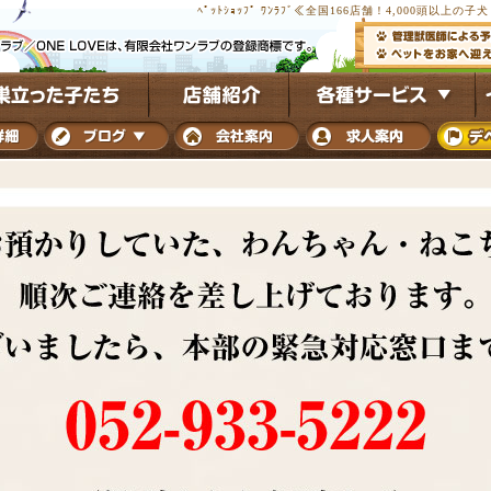
ﾍﾟｯﾄｼｮｯﾌﾟ ﾜﾝﾗﾌﾞ≪全国166店舗！4,000頭