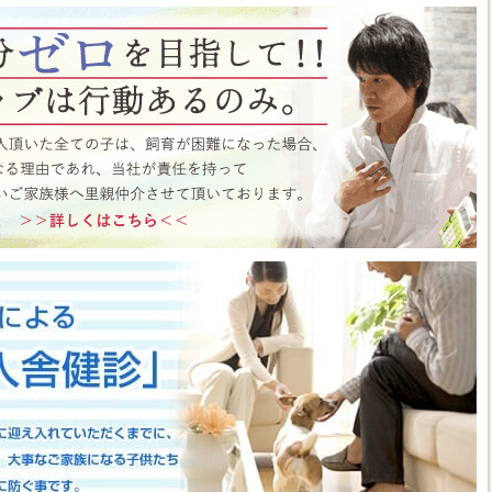
ト月間イベント開催中♪ この機会にぜひペットショップワンラブに遊びに来て
はこちら
https://www.pet-onelove.com/column/post-9344/
 ワンラブ イオンタウン宇多津店＆ゆめタウン三豊店 一年で一番お得な
/9まで｜ワンラブグループ
っております！！7月25日(土)より、ペットショップ ワンラブ イオンタウン宇
にて、大決算フェアを開催させていただきます！！7/25～8/9までのイベント
わいい子犬子猫が大集合！！今年もぜひ遊びに来てください(^^)/ペット用品も専門
揃えで、わんだふるプライスとなっております♪愛らしい子犬子猫が広々スペー
すよ～ 気になった子はぜひ抱っこしてあげてくださいね(^_-)-☆一年で一番！
のお得な期間に沢山買っちゃってください！！ペットの事ならぜひご相談くださ
させていただきます(^^)/改めまして、地域の皆様に愛されるペットショップ
いりますm(__)m ■ゆめタウン三豊店 在籍中の子はこちら
https://www.pet-
57
■イベントチラシはこちらから
https://www.pet-onelove.com/column/post-
y Fes 開催！！】長野県 ワンラブ アリオ上田店 動物大集合イベント開催！！
っております!ワンラブです(^^)/暑い日も多くなってまいりましたね 熱中症に
もHOTなイベントが開催されていきますよ～(#^.^#)7月18日(土)より、ペッ
オ上田店にて、ペットイベントを開催させていただきます！！地域のみなさまに感
などわんだふるプライスにてご購入頂けます！！7/18～8/2までのイベント期
いい子犬子猫が大集合！！愛らしい子犬子猫が広々スペースで元気に遊びまわって
ぜひ抱っこしてあげてくださいね(^_-)-☆大決算商談会も開催されておりますの
迎えしやすく、大チャンスですよ～このお得な期間に沢山買っちゃってくださ