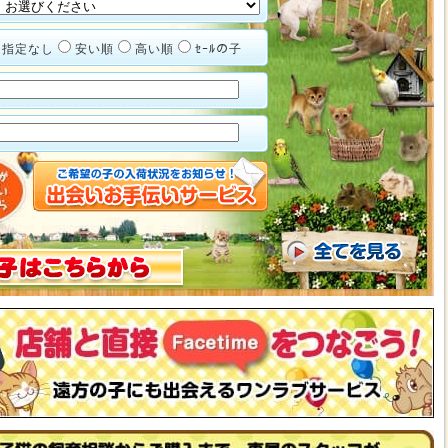
指定なし
安い順
高い順
ｾｰﾙの子