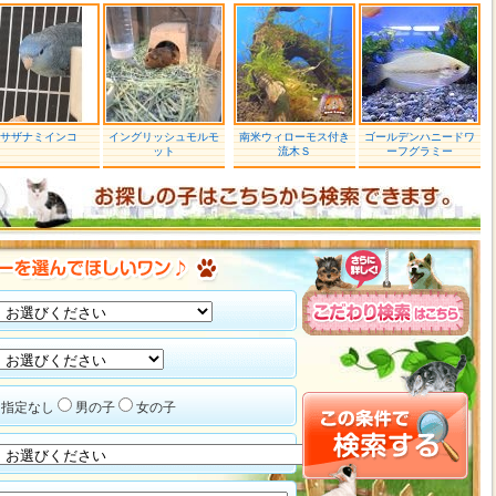
サザナミインコ
イングリッシュモルモ
南米ウィローモス付き
ゴールデンハニードワ
ット
流木Ｓ
ーフグラミー
指定なし
男の子
女の子