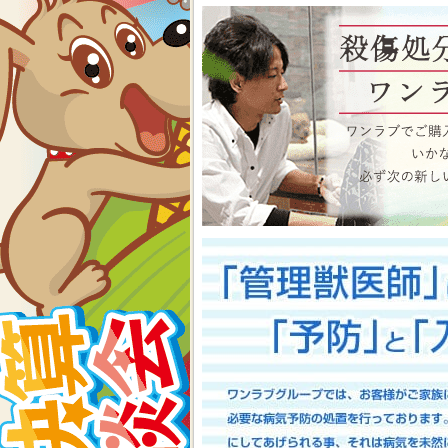
物、アクアコーナーもイベン
くださいね イベント内容
2026-07-24
【大決算2026開催！！】香川県
大決算フェア開催中！！7/25～8
香川県のみなさま、お世話にな
多津店、ゆめタウン三豊店合同
期間中(^^)/厳選されたか
店として、品揃え豊富に取り
スで元気に遊びまわっておりま
お迎えのチャンスですよ～こ
い！ワンラブが全力でサポート
としてスタッフ一同頑張ってま
onelove.com/puppy/?shop=1
9302
2026-07-17
【Meet Your New Famil
7/18～8/2まで｜ワンラブグループ
長野のみなさま！！お世話にな
は注意しましょう！！ワンラブで
トショップ ワンラブ アリ
謝の想いを込めて、ペット用品
間中(^^)/厳選されたかわ
おりますよ～ 気になった子は
で、ワンラブで間違いなくお