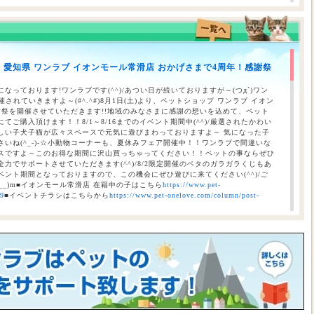
のお知らせ（合志店・光の森店・西熊本店・はません店・宇土店）
】愛知県 ワンラブ イオンモール常滑店 おかげさまで4周年！感謝祭
 ワンラブ イオンタウン宇多津店＆ゆめタウン三豊店 一年で一番お得な
/9まで｜ワンラブグループ
なっております!ワンラブです(^^)/あつい日が続いておりますが～(つд`)ワン
されていきますよ～(#^.^#)8月1日(土)より、ペットショップ ワンラブ イオン
謝祭を開催させていただきます!!地域のみなさまに感謝の想いを込めて、ペット
ご購入頂けます！！8/1～8/16までのイベント期間中(^^)/厳選されたかわい
しい子犬子猫が広々スペースで元気に遊びまわっておりますよ～ 気になった子
いね(^_-)-☆小動物コーナーも、夏休みフェア開催中！！ワンラブで間違いな
スですよ～このお得な期間に沢山買っちゃってください！！ペットの事ならぜひ
力でサポートさせていただきます(^^)/8/2限定開催のベタのガラガラくじもあ
ント期間となっておりますので、この機会にぜひ遊びに来てください(^^)/ご
__)m■イオンモール常滑店 在籍中の子はこちら
https://www.pet-
69
■イベントチラシはこちらから
https://www.pet-onelove.com/column/post-
催！！】ワンラブ総決算 22周年祭｜大決算商談会開幕！！ 8/31お引渡
本気の大決算商談会！！ ワンラブ看板店舗にて、ポイントプレゼントキャンペー
月1日にLINE配信されておりますクーポンを2,500円以上のお会計時にご利用頂
レゼント！！まだ会員アプリをご利用中でない方は、店頭で会員アプリを取得頂
ので、最寄店舗にてぜひご確認ください！！※ワンラブ看板店舗が対象※ 小動