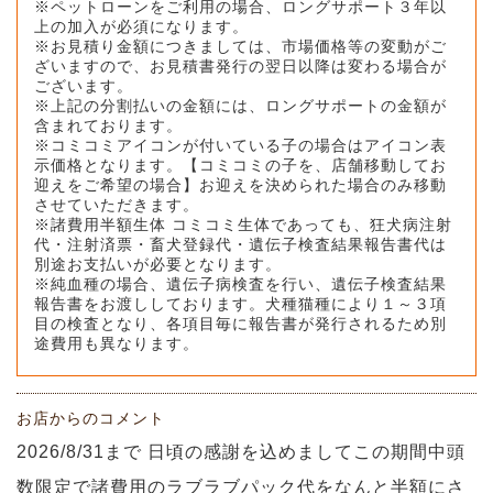
※ペットローンをご利用の場合、ロングサポート３年以
上の加入が必須になります。
※お見積り金額につきましては、市場価格等の変動がご
ざいますので、お見積書発行の翌日以降は変わる場合が
ございます。
※上記の分割払いの金額には、ロングサポートの金額が
含まれております。
※コミコミアイコンが付いている子の場合はアイコン表
示価格となります。【コミコミの子を、店舗移動してお
迎えをご希望の場合】お迎えを決められた場合のみ移動
させていただきます。
※諸費用半額生体 コミコミ生体であっても、狂犬病注射
代・注射済票・畜犬登録代・遺伝子検査結果報告書代は
別途お支払いが必要となります。
※純血種の場合、遺伝子病検査を行い、遺伝子検査結果
報告書をお渡ししております。犬種猫種により１～３項
目の検査となり、各項目毎に報告書が発行されるため別
途費用も異なります。
お店からのコメント
2026/8/31まで 日頃の感謝を込めましてこの期間中頭
数限定で諸費用のラブラブパック代をなんと半額にさ