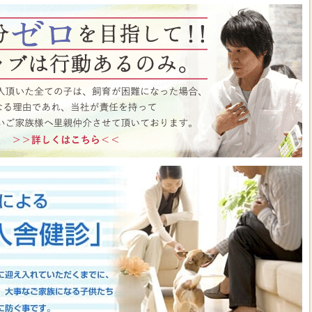
ト月間イベント開催中♪ この機会にぜひペットショップワンラブに遊びに来て
はこちら
https://www.pet-onelove.com/column/post-9344/
 ワンラブ イオンタウン宇多津店＆ゆめタウン三豊店 一年で一番お得な
/9まで｜ワンラブグループ
っております！！7月25日(土)より、ペットショップ ワンラブ イオンタウン宇
にて、大決算フェアを開催させていただきます！！7/25～8/9までのイベント
わいい子犬子猫が大集合！！今年もぜひ遊びに来てください(^^)/ペット用品も専門
揃えで、わんだふるプライスとなっております♪愛らしい子犬子猫が広々スペー
すよ～ 気になった子はぜひ抱っこしてあげてくださいね(^_-)-☆一年で一番！
のお得な期間に沢山買っちゃってください！！ペットの事ならぜひご相談くださ
させていただきます(^^)/改めまして、地域の皆様に愛されるペットショップ
いりますm(__)m ■ゆめタウン三豊店 在籍中の子はこちら
https://www.pet-
57
■イベントチラシはこちらから
https://www.pet-onelove.com/column/post-
y Fes 開催！！】長野県 ワンラブ アリオ上田店 動物大集合イベント開催！！
っております!ワンラブです(^^)/暑い日も多くなってまいりましたね 熱中症に
もHOTなイベントが開催されていきますよ～(#^.^#)7月18日(土)より、ペッ
オ上田店にて、ペットイベントを開催させていただきます！！地域のみなさまに感
などわんだふるプライスにてご購入頂けます！！7/18～8/2までのイベント期
いい子犬子猫が大集合！！愛らしい子犬子猫が広々スペースで元気に遊びまわって
ぜひ抱っこしてあげてくださいね(^_-)-☆大決算商談会も開催されておりますの
迎えしやすく、大チャンスですよ～このお得な期間に沢山買っちゃってくださ