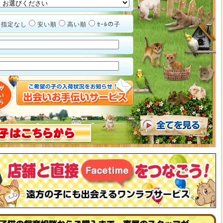
指定なし
安い順
高い順
ｾｰﾙの子