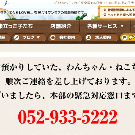
ﾍﾟｯﾄｼｮｯﾌﾟ ﾜﾝﾗﾌﾞ≪全国166店舗！4,000頭