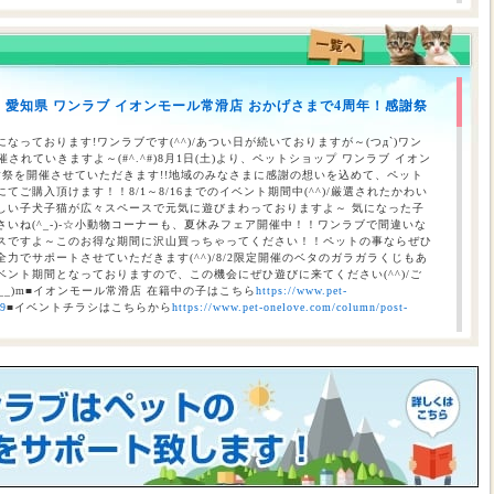
】愛知県 ワンラブ イオンモール常滑店 おかげさまで4周年！感謝祭
のお知らせ（合志店・光の森店・西熊本店・はません店・宇土店）
なっております!ワンラブです(^^)/あつい日が続いておりますが～(つд`)ワン
されていきますよ～(#^.^#)8月1日(土)より、ペットショップ ワンラブ イオン
謝祭を開催させていただきます!!地域のみなさまに感謝の想いを込めて、ペット
ご購入頂けます！！8/1～8/16までのイベント期間中(^^)/厳選されたかわい
しい子犬子猫が広々スペースで元気に遊びまわっておりますよ～ 気になった子
いね(^_-)-☆小動物コーナーも、夏休みフェア開催中！！ワンラブで間違いな
スですよ～このお得な期間に沢山買っちゃってください！！ペットの事ならぜひ
力でサポートさせていただきます(^^)/8/2限定開催のベタのガラガラくじもあ
ント期間となっておりますので、この機会にぜひ遊びに来てください(^^)/ご
__)m■イオンモール常滑店 在籍中の子はこちら
https://www.pet-
69
■イベントチラシはこちらから
https://www.pet-onelove.com/column/post-
催！！】ワンラブ総決算 22周年祭｜大決算商談会開幕！！ 8/31お引渡
本気の大決算商談会！！ ワンラブ看板店舗にて、ポイントプレゼントキャンペー
月1日にLINE配信されておりますクーポンを2,500円以上のお会計時にご利用頂
レゼント！！まだ会員アプリをご利用中でない方は、店頭で会員アプリを取得頂
ので、最寄店舗にてぜひご確認ください！！※ワンラブ看板店舗が対象※ 小動