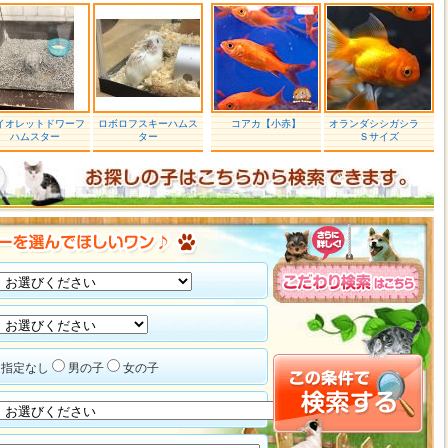
イオレットドワーフ
ロボロフスキーハムス
コアカ【小赤】
オランダシシガシラ
ハムスター
ター
Ｓサイズ
指定なし
男の子
女の子