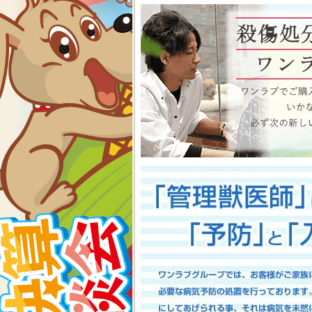
物、アクアコーナーもイベン
くださいね イベント内容
2026-07-24
【大決算2026開催！！】香川県
大決算フェア開催中！！7/25～8
香川県のみなさま、お世話にな
多津店、ゆめタウン三豊店合同
期間中(^^)/厳選されたか
店として、品揃え豊富に取り
スで元気に遊びまわっておりま
お迎えのチャンスですよ～こ
い！ワンラブが全力でサポート
としてスタッフ一同頑張ってま
onelove.com/puppy/?shop=1
9302
2026-07-17
【Meet Your New Famil
7/18～8/2まで｜ワンラブグループ
長野のみなさま！！お世話にな
は注意しましょう！！ワンラブで
トショップ ワンラブ アリ
謝の想いを込めて、ペット用品
間中(^^)/厳選されたかわ
おりますよ～ 気になった子は
で、ワンラブで間違いなくお