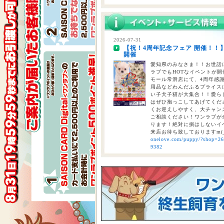
2026-07-29
熊本県を中心とする地震について
2026-07-31
【祝！4周年記念フェア 開催！！
2026-07-28
開催
【重要】熊本地震に伴う臨時休業
愛知県のみなさま！！お世話に
ラブでもHOTなイベントが開催
モール常滑店にて、4周年感
用品などわんだふるプライスにて
い子犬子猫が大集合！！愛ら
はぜひ抱っこしてあげてくださ
くお迎えしやすく、大チャン
ご相談ください！ワンラブが全
ります！絶対に損はしないイベ
来店お待ち致しておりますm(
onelove.com/puppy/?shop=2
9382
2026-07-31
【2026年 大決算商談会 第2弾開
しまで
ペットショップ ワンラブ 
ンがスタート！！ 2026年8
くと、ワンラブポイントをプ
くとクーポンが配信されます