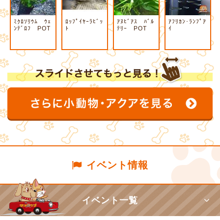
ﾐｸﾛｿﾘｳﾑ ｳｪ
ﾛｯﾌﾟｲﾔｰﾗﾋﾞｯ
ｱﾇﾋﾞｱｽ ﾊﾞﾙ
ｱﾌﾘｶﾝ･ﾗﾝﾌﾟｱ
ﾝﾃﾞﾛﾌ POT
ﾄ
ﾃﾘｰ POT
ｲ
イベント情報
イベント一覧