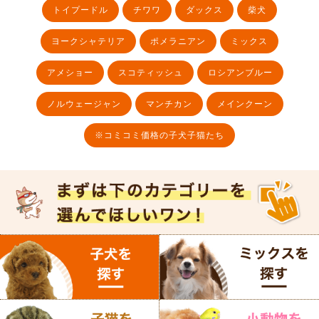
トイプードル
チワワ
ダックス
柴犬
ヨークシャテリア
ポメラニアン
ミックス
アメショー
スコティッシュ
ロシアンブルー
ノルウェージャン
マンチカン
メインクーン
※コミコミ価格の子犬子猫たち