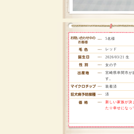
5名様
レッド
2026/03/21 生
女の子
宮崎県串間市が
す。
装着済
済
新しい家族が決
た☆幸せになっ