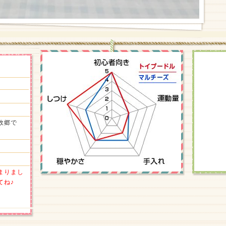
故郷で
まりまし
てね♪