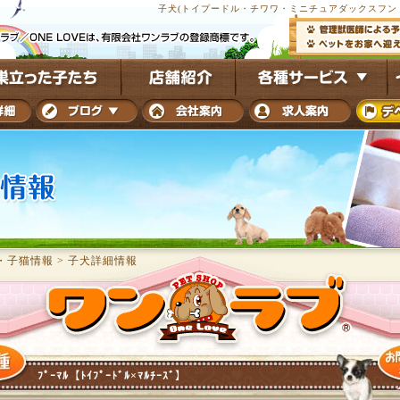
子犬(トイプードル・チワワ・ミニチュアダックスフンド
・子猫情報
>
子犬詳細情報
ﾌﾟｰﾏﾙ【ﾄｲﾌﾟｰﾄﾞﾙ×ﾏﾙﾁｰｽﾞ】