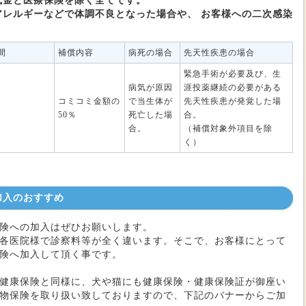
代金と医療保険を除く全てです。
アレルギーなどで体調不良となった場合や、 お客様への二次感染
間
補償内容
病死の場合
先天性疾患の場合
緊急手術が必要及び、生
病気が原因
涯投薬継続の必要がある
コミコミ金額の
で当生体が
先天性疾患が発覚した場
50％
死亡した場
合。
合。
（補償対象外項目を除
く）
加入のおすすめ
険への加入はぜひお願いします。
各医院様で診察料等が全く違います。そこで、お客様にとって
険へ加入して頂く事です。
健康保険と同様に、犬や猫にも健康保険・健康保険証が御座い
物保険を取り扱い致しておりますので、下記のバナーからご加