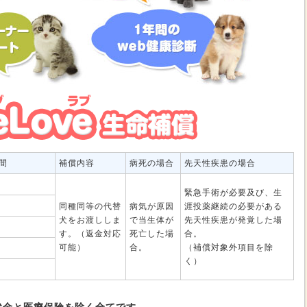
間
補償内容
病死の場合
先天性疾患の場合
緊急手術が必要及び、生
同種同等の代替
病気が原因
涯投薬継続の必要がある
犬をお渡ししま
で当生体が
先天性疾患が発覚した場
す。（返金対応
死亡した場
合。
可能）
合。
（補償対象外項目を除
く）