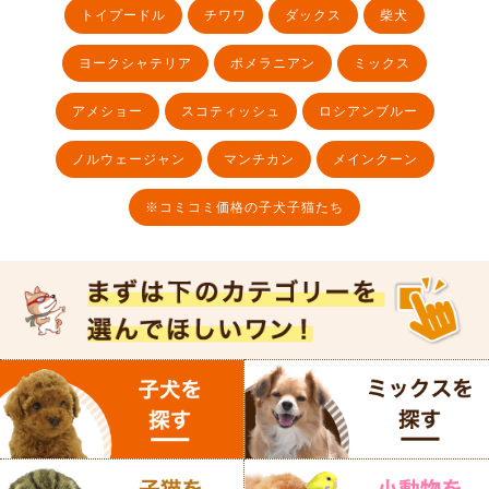
トイプードル
チワワ
ダックス
柴犬
ヨークシャテリア
ポメラニアン
ミックス
アメショー
スコティッシュ
ロシアンブルー
ノルウェージャン
マンチカン
メインクーン
※コミコミ価格の子犬子猫たち