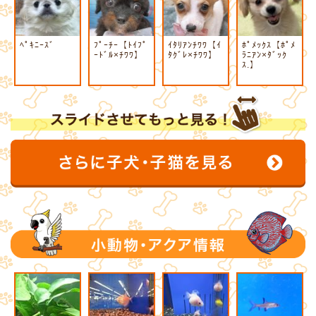
ﾍﾟｷﾆｰｽﾞ
ﾌﾟｰﾁｰ【ﾄｲﾌﾟ
ｲﾀﾘｱﾝﾁﾜﾜ【ｲ
ﾎﾟﾒｯｸｽ【ﾎﾟﾒ
ｰﾄﾞﾙ×ﾁﾜﾜ】
ﾀｸﾞﾚ×ﾁﾜﾜ】
ﾗﾆｱﾝ×ﾀﾞｯｸ
ｽ.】