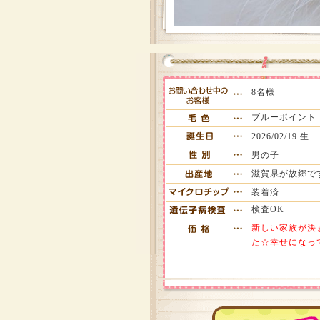
8名様
ブルーポイント
2026/02/19 生
男の子
滋賀県が故郷で
装着済
検査OK
新しい家族が決
た☆幸せになっ