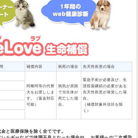
間
補償内容
病死の場合
先天性疾患の場合
緊急手術が必要及び、生
同種同等の代替
病気が原因
涯投薬継続の必要がある
犬をお渡ししま
で当生体が
先天性疾患が発覚した場
す。（返金対応
死亡した場
合。
可能）
合。
（補償対象外項目を除
く）
代金と医療保険を除く全てです。
アレルギーなどで体調不良となった場合や、 お客様への二次感染