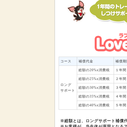
コース
補償代金
補償期
総額の20%x消費税
１年間
総額の25%x消費税
２年間
ロング
総額の30%x消費税
３年間
サポート
総額の35%x消費税
４年間
総額の40%x消費税
５年間
※総額とは、ロングサポート補償
※お客様が、当生体が原因となる