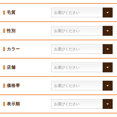
毛質
性別
カラー
店舗
価格帯
表示順