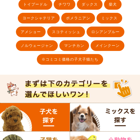
トイプードル
チワワ
ダックス
柴犬
ヨークシャテリア
ポメラニアン
ミックス
アメショー
スコティッシュ
ロシアンブルー
ノルウェージャン
マンチカン
メインクーン
※コミコミ価格の子犬子猫たち