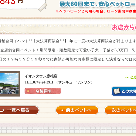
,843
舗合同イベント!!【大決算商談会!!!】 年に一度の大決算商談会が始まりますよ
。 全店舗合同イベント！期間限定・頭数限定で可愛い子犬・子猫が3,3万円・5,5
～8月31日の１９時５９分５９秒までに商談が可能なお客様に限定した決算ならで
特売商品や小動物コーナー・アクアコーナーでもお得がいっぱい!! さっそく家
イオンタウン彦根店
まして、ぜひぜひ全国のワンラブへご来店ください(⌒▽⌒)ゞ １年間で最
TEL:0749-24-3911 （サンキューワンワン）
o^)／（税込107,800円）