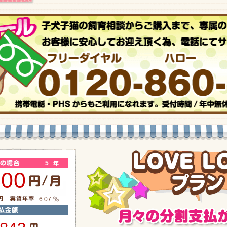
5
800
6.07