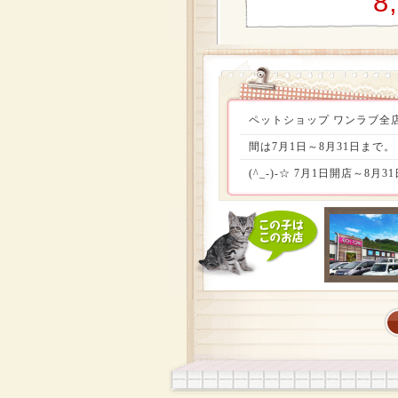
8
ペットショップ ワンラブ全店
間は7月1日～8月31日まで
(^_-)-☆ 7月1日開店
格(〃^∇^)o_彡 さらに
務大臣の奥様に決議して頂き
間!!この機会、お見逃しなく(^