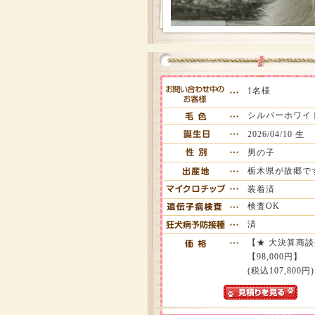
1名様
シルバーホワイ
2026/04/10 生
男の子
栃木県が故郷で
装着済
検査OK
済
【★ 大決算商
【98,000円】
(税込107,800円)