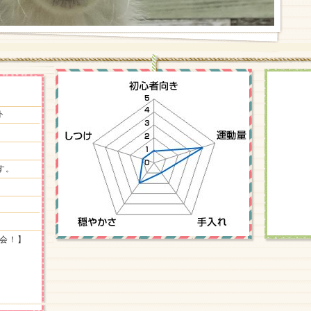
ト
す。
談会！】