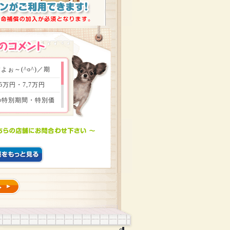
ぉ～(^o^)／期
万円・7,7万円
はの特別期間・特別価
族会議をして頂き、財
もお得ができる瞬