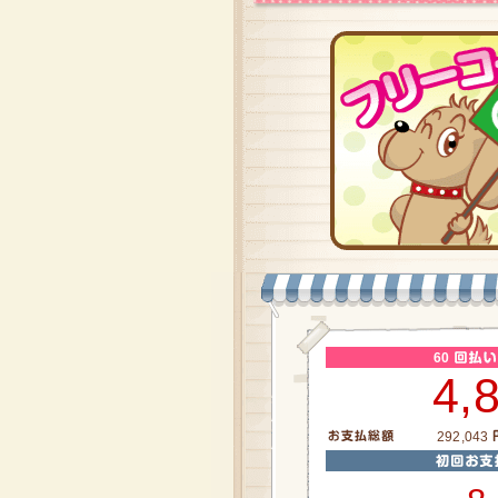
60
4,
292,043