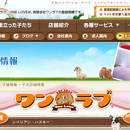
子犬(トイプードル・チワワ・ミニチュアダックスフンド
・子猫情報
>
子犬詳細情報
シベリアン・ハスキー