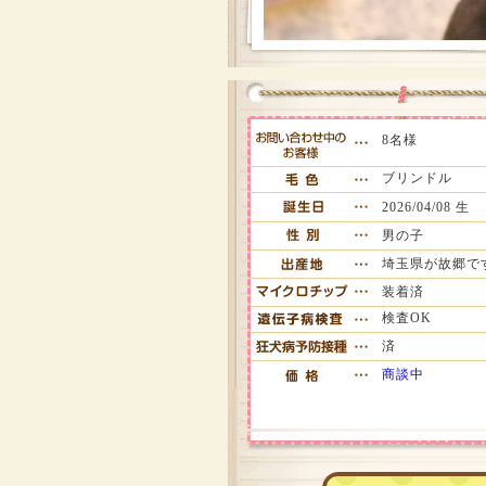
8名様
ブリンドル
2026/04/08 生
男の子
埼玉県が故郷で
装着済
検査OK
済
商談中