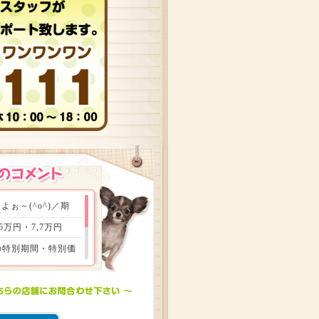
ぉ～(^o^)／期
万円・7,7万円
はの特別期間・特別価
族会議をして頂き、財
もお得ができる瞬