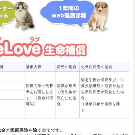
間
補償内容
病死の場合
先天性疾患の場合
緊急手術が必要及び、生
同種同等の代替
病気が原因
涯投薬継続の必要がある
犬をお渡ししま
で当生体が
先天性疾患が発覚した場
す。（返金対応
死亡した場
合。
可能）
合。
（補償対象外項目を除
く）
代金と医療保険を除く全てです。