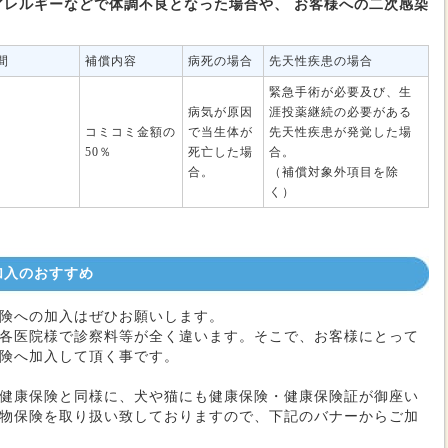
アレルギーなどで体調不良となった場合や、 お客様への二次感染
間
補償内容
病死の場合
先天性疾患の場合
緊急手術が必要及び、生
病気が原因
涯投薬継続の必要がある
コミコミ金額の
で当生体が
先天性疾患が発覚した場
50％
死亡した場
合。
合。
（補償対象外項目を除
く）
加入のおすすめ
険への加入はぜひお願いします。
各医院様で診察料等が全く違います。そこで、お客様にとって
険へ加入して頂く事です。
健康保険と同様に、犬や猫にも健康保険・健康保険証が御座い
物保険を取り扱い致しておりますので、下記のバナーからご加