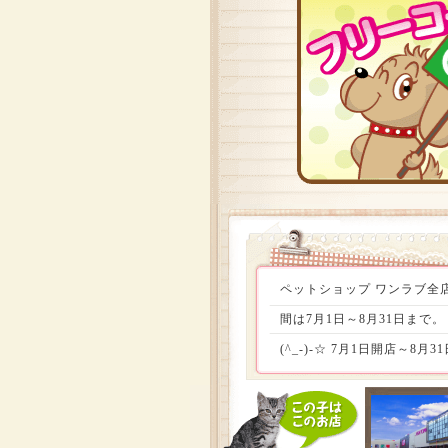
ペットショップ ワンラブ全店
間は7月1日～8月31日まで
(^_-)-☆ 7月1日開店
格(〃^∇^)o_彡 さらに
務大臣の奥様に決議して頂き
間!!この機会、お見逃しなく(^