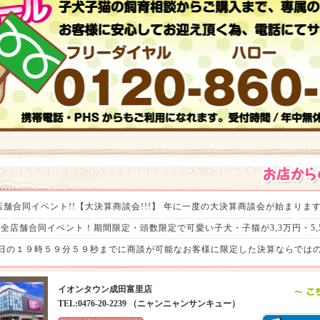
舗合同イベント!!【大決算商談会!!!】 年に一度の大決算商談会が始まりますよ
。 全店舗合同イベント！期間限定・頭数限定で可愛い子犬・子猫が3,3万円・5,5
～8月31日の１９時５９分５９秒までに商談が可能なお客様に限定した決算ならで
特売商品や小動物コーナー・アクアコーナーでもお得がいっぱい!! さっそく家
イオンタウン成田富里店
まして、ぜひぜひ全国のワンラブへご来店ください(⌒▽⌒)ゞ １年間で最
TEL:0476-20-2239 （ニャンニャンサンキュー）
o^)／