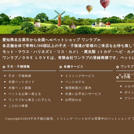
愛知県名古屋市から全国へ≪ペットショップ ワンラブ≫
各店舗全体で常時4,500頭以上の子犬・子猫達が皆様のご来店をお待ち致
モット・マウス・ハリネズミ・リス・カメ）・爬虫類（トカゲ・ヘビ・カ
ワンラブ／ＯＮＥ ＬＯＶＥは、有限会社ワンラブの登録商標です。ペット
子犬・子猫情報
各種サービス
ワンラブ
店舗一
子犬・子猫検索
トリミングサービス
その他
犬猫ペットガイド
ペットホテル
メル
犬猫ペット図鑑
補償制度のご案内
ポイ
ペットをお家へ迎える
出逢いお手伝いサービス
ブリ
ワンラブから巣立った子たち
お問合わせ
こだわり検索
Copyright©2024子犬子猫の販売、トリミング･ペットホテル営業中のペットショップ ワンラブ .A