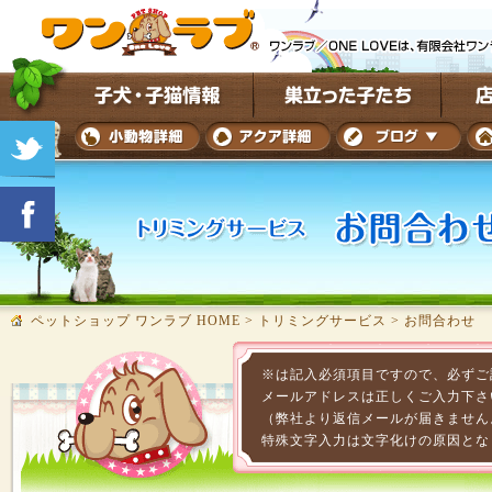
ペットショップ ワンラブ HOME
>
トリミングサービス
>
お問合わせ
※は記入必須項目ですので、必ずご
メールアドレスは正しくご入力下さ
（弊社より返信メールが届きません
特殊文字入力は文字化けの原因とな