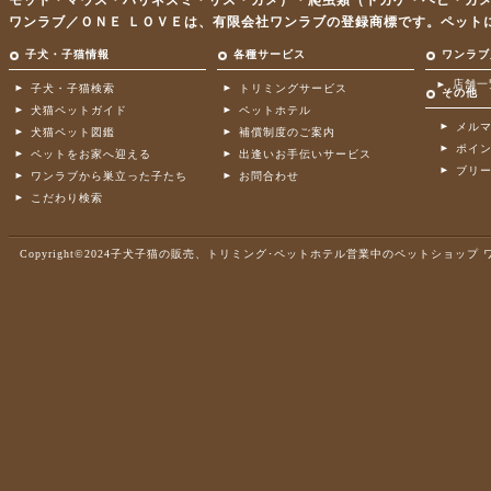
モット・マウス・ハリネズミ・リス・カメ）・爬虫類（トカゲ・ヘビ・カ
ワンラブ／ＯＮＥ ＬＯＶＥは、有限会社ワンラブの登録商標です。ペット
子犬・子猫情報
各種サービス
ワンラブ
店舗一
子犬・子猫検索
トリミングサービス
その他
犬猫ペットガイド
ペットホテル
メル
犬猫ペット図鑑
補償制度のご案内
ポイ
ペットをお家へ迎える
出逢いお手伝いサービス
ブリ
ワンラブから巣立った子たち
お問合わせ
こだわり検索
Copyright©2024子犬子猫の販売、トリミング･ペットホテル営業中のペットショップ ワンラブ .A