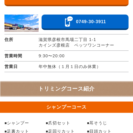
0749-30-3911
住所
滋賀県彦根市馬場二丁目 1-1
カインズ彦根店 ペッツワンコーナー
営業時間
9:30〜20:00
営業日
年中無休（１月１日のみ休業）
トリミングコース紹介
シャンプーコース
シャンプー
爪切セット
耳そうじ
足裏カット
足回りカット
目頭カット