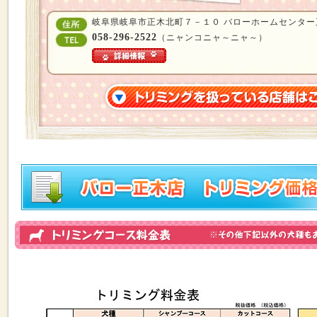
岐阜県岐阜市正木北町７－１０ バローホームセンター
058-296-2522
（ニャンコニャ～ニャ～）