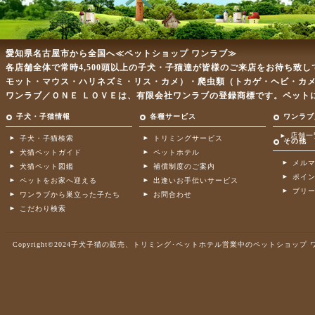
愛知県名古屋市から全国へ≪ペットショップ ワンラブ≫
各店舗全体で常時4,500頭以上の子犬・子猫達が皆様のご来店をお待ち致
モット・マウス・ハリネズミ・リス・カメ）・爬虫類（トカゲ・ヘビ・カ
ワンラブ／ＯＮＥ ＬＯＶＥは、有限会社ワンラブの登録商標です。ペット
子犬・子猫情報
各種サービス
ワンラブ
店舗一
子犬・子猫検索
トリミングサービス
その他
犬猫ペットガイド
ペットホテル
メル
犬猫ペット図鑑
補償制度のご案内
ポイ
ペットをお家へ迎える
出逢いお手伝いサービス
ブリ
ワンラブから巣立った子たち
お問合わせ
こだわり検索
Copyright©2024子犬子猫の販売、トリミング･ペットホテル営業中のペットショップ ワンラブ .A