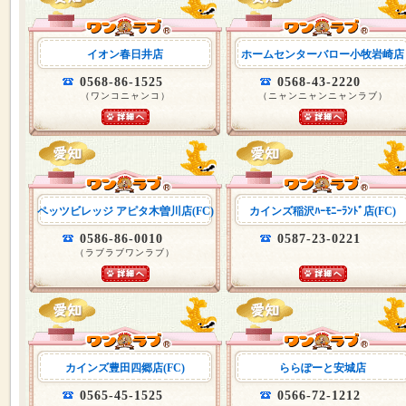
イオン春日井店
ホームセンターバロー小牧岩崎店
0568-86-1525
0568-43-2220
（ワンコニャンコ）
（ニャンニャンニャンラブ）
ペッツビレッジ アピタ木曽川店(FC)
カインズ稲沢ﾊｰﾓﾆｰﾗﾝﾄﾞ店(FC)
0586-86-0010
0587-23-0221
（ラブラブワンラブ）
カインズ豊田四郷店(FC)
ららぽーと安城店
0565-45-1525
0566-72-1212