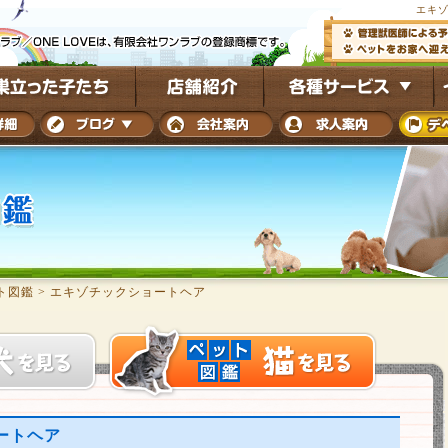
エキゾ
ト図鑑
>
エキゾチックショートヘア
ートヘア