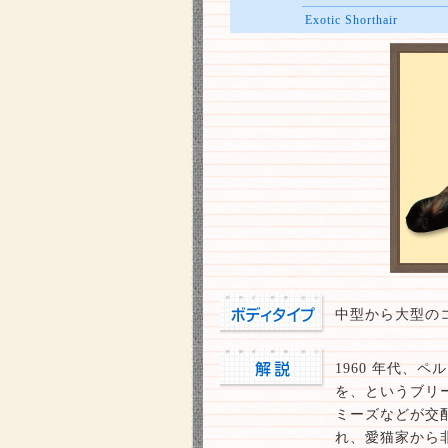
Exotic Shorthair
中型から大型の
1960 年代、
を、というブリ
ミーズなどが交
れ、愛猫家から