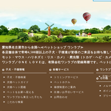
愛知県名古屋市から全国へ≪ペットショップ ワンラブ≫
各店舗全体で常時4,500頭以上の子犬・子猫達が皆様のご来店をお待ち致
モット・マウス・ハリネズミ・リス・カメ）・爬虫類（トカゲ・ヘビ・カ
ワンラブ／ＯＮＥ ＬＯＶＥは、有限会社ワンラブの登録商標です。ペット
子犬・子猫情報
各種サービス
ワンラブ
店舗一
子犬・子猫検索
トリミングサービス
その他
犬猫ペットガイド
ペットホテル
メル
犬猫ペット図鑑
補償制度のご案内
ポイ
ペットをお家へ迎える
出逢いお手伝いサービス
ブリ
ワンラブから巣立った子たち
お問合わせ
こだわり検索