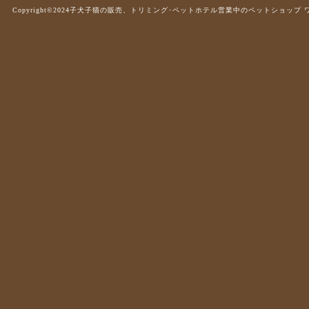
Copyright©2024子犬子猫の販売、トリミング･ペットホテル営業中のペットショップ ワンラブ .A