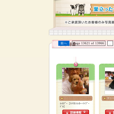
前へ
Page 13621 of 13966
...
マリ
ｺｯｶﾌﾟｰ【ｱﾒﾘｶﾝｺｯｶｰ×ﾄｲﾌﾟｰ
ﾄﾞﾙ】