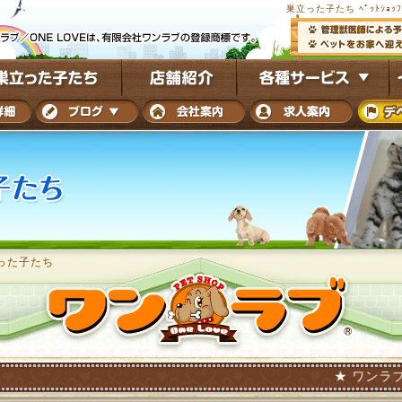
巣立った子たち ﾍﾟｯﾄｼｮｯ
った子たち
★ ワンラブを巣