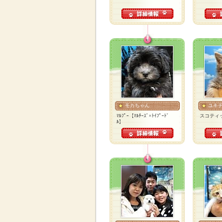
モカちゃん
ユキ
ﾏﾙﾌﾟｰ【ﾏﾙﾁｰｽﾞ×ﾄｲﾌﾟｰﾄﾞ
スコティ
ﾙ】