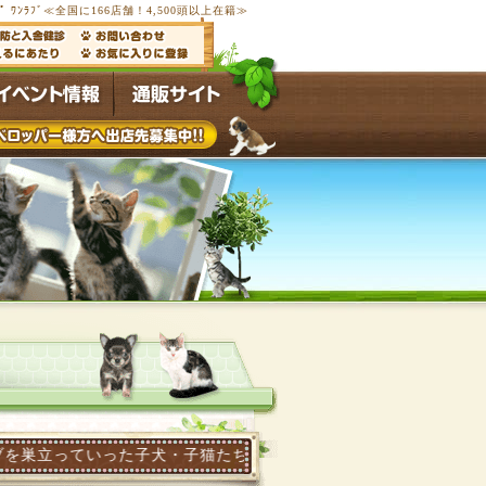
ﾌﾟ ﾜﾝﾗﾌﾞ≪全国に166店舗！4,500頭以上在籍≫
立っていった子犬・子猫たちを写真画像で紹介します。