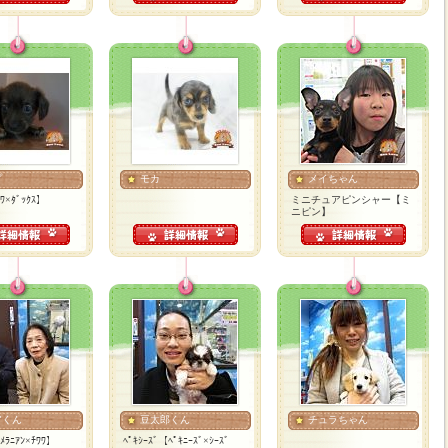
プ
モカ
メイちゃん
ﾜﾜ×ﾀﾞｯｸｽ】
ミニチュアピンシャー【ミ
ニピン】
アくん
豆太郎くん
チュラちゃん
ﾒﾗﾆｱﾝ×ﾁﾜﾜ】
ﾍﾟｷｼｰｽﾞ【ﾍﾟｷﾆｰｽﾞ×ｼｰｽﾞ