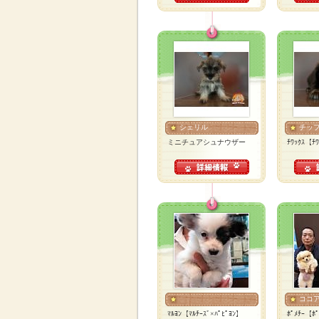
シェリル
チッ
ミニチュアシュナウザー
ﾁﾜｯｸｽ【ﾁ
ココ
ﾏﾙﾖﾝ【ﾏﾙﾁｰｽﾞ×ﾊﾟﾋﾟﾖﾝ】
ﾎﾟﾒﾁｰ【ﾎﾟ