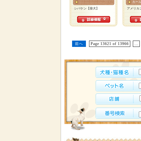
カー
シバケン【柴犬】
アメリカ
前へ
Page 13621 of 13966
...