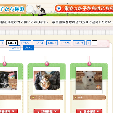
«
13621
13622
13623
13624
13625
13626
»
...
Last »
次へ
ー
こえだ
キキ