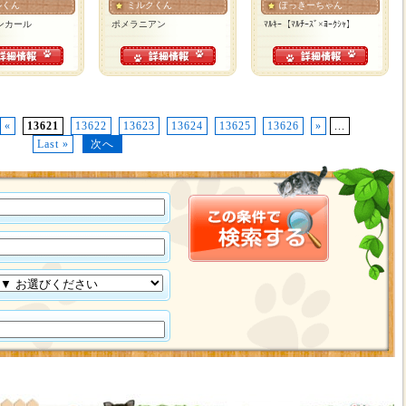
ルくん
ミルクくん
ぽっきーちゃん
ンカール
ポメラニアン
ﾏﾙｷｰ【ﾏﾙﾁｰｽﾞ×ﾖｰｸｼｬ】
«
13621
13622
13623
13624
13625
13626
»
...
Last »
次へ