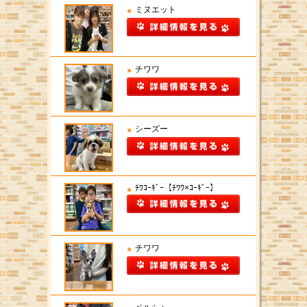
ミヌエット
チワワ
シーズー
ﾁﾜｺｰｷﾞｰ【ﾁﾜﾜ×ｺｰｷﾞｰ】
チワワ