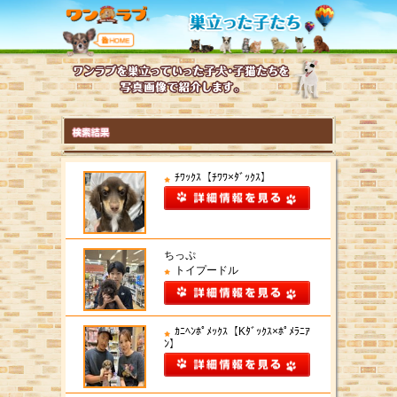
ﾁﾜｯｸｽ【ﾁﾜﾜ×ﾀﾞｯｸｽ】
ちっぷ
トイプードル
ｶﾆﾍﾝﾎﾟﾒｯｸｽ【Kﾀﾞｯｸｽ×ﾎﾟﾒﾗﾆｱ
ﾝ】