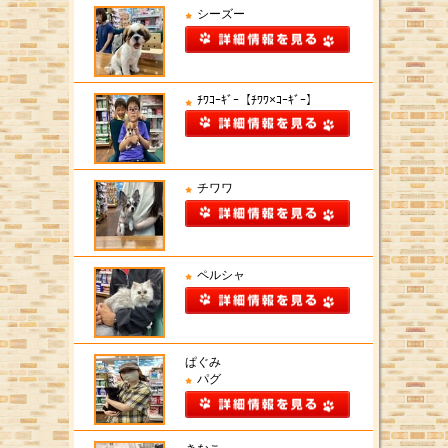
シーズー
ﾁﾜｺｰｷﾞｰ【ﾁﾜﾜ×ｺｰｷﾞｰ】
チワワ
ペルシャ
ぱぐみ
パグ