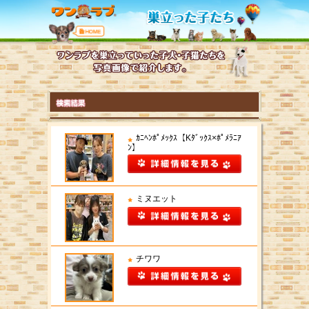
ｶﾆﾍﾝﾎﾟﾒｯｸｽ【Kﾀﾞｯｸｽ×ﾎﾟﾒﾗﾆｱ
ﾝ】
ミヌエット
チワワ