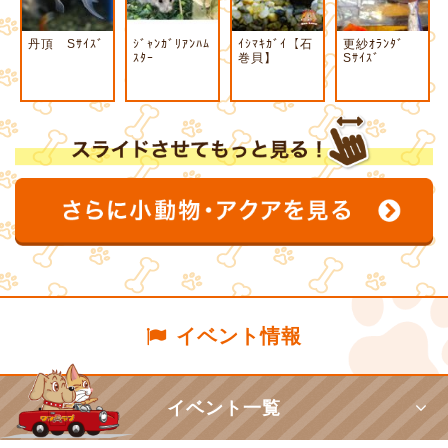
丹頂 Sｻｲｽﾞ
ｼﾞｬﾝｶﾞﾘｱﾝﾊﾑ
ｲｼﾏｷｶﾞｲ【石
更紗ｵﾗﾝﾀﾞ
ｽﾀｰ
巻貝】
Sｻｲｽﾞ
イベント情報
イベント一覧