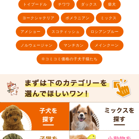
トイプードル
チワワ
ダックス
柴犬
ヨークシャテリア
ポメラニアン
ミックス
アメショー
スコティッシュ
ロシアンブルー
ノルウェージャン
マンチカン
メインクーン
※コミコミ価格の子犬子猫たち