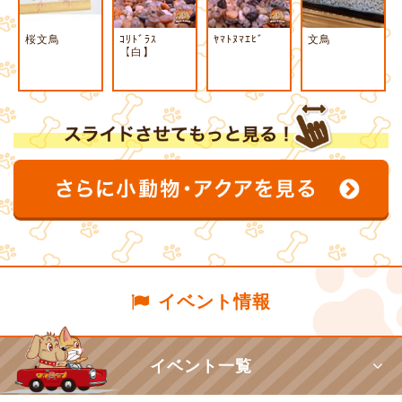
桜文鳥
ｺﾘﾄﾞﾗｽ
ﾔﾏﾄﾇﾏｴﾋﾞ
文鳥
【白】
イベント情報
イベント一覧