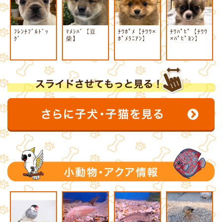
ﾌﾚﾝﾁﾌﾞﾙﾄﾞｯ
ﾏﾒｼﾊﾞ【豆
ﾁﾜﾎﾟﾒ【ﾁﾜﾜ×
ﾁﾜﾊﾟﾋﾟ【ﾁﾜﾜ
ｸﾞ
柴】
ﾎﾟﾒﾗﾆｱﾝ】
×ﾊﾟﾋﾟﾖﾝ】