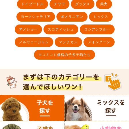
トイプードル
チワワ
ダックス
柴犬
ヨークシャテリア
ポメラニアン
ミックス
アメショー
スコティッシュ
ロシアンブルー
ノルウェージャン
マンチカン
メインクーン
※コミコミ価格の子犬子猫たち