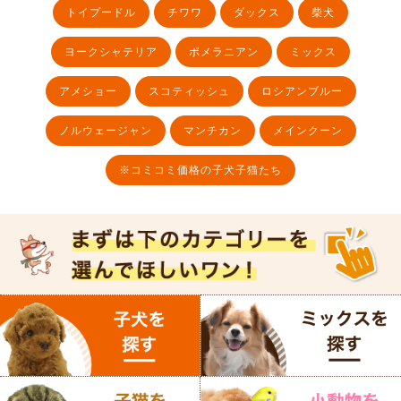
トイプードル
チワワ
ダックス
柴犬
ヨークシャテリア
ポメラニアン
ミックス
アメショー
スコティッシュ
ロシアンブルー
ノルウェージャン
マンチカン
メインクーン
※コミコミ価格の子犬子猫たち