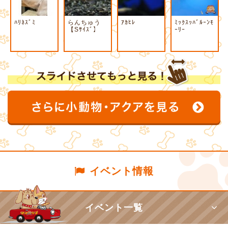
ﾊﾘﾈｽﾞﾐ
らんちゅう
ｱｶﾋﾚ
ﾐｯｸｽｯﾊﾞﾙｰﾝﾓ
【Sｻｲｽﾞ】
ｰﾘｰ
イベント情報
イベント一覧