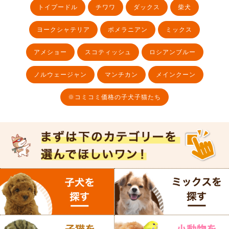
トイプードル
チワワ
ダックス
柴犬
ヨークシャテリア
ポメラニアン
ミックス
アメショー
スコティッシュ
ロシアンブルー
ノルウェージャン
マンチカン
メインクーン
※コミコミ価格の子犬子猫たち