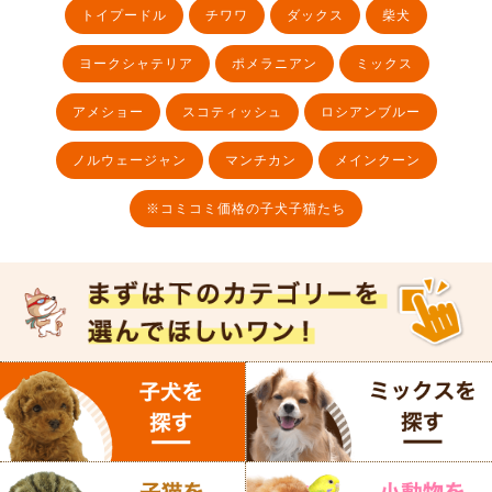
トイプードル
チワワ
ダックス
柴犬
ヨークシャテリア
ポメラニアン
ミックス
アメショー
スコティッシュ
ロシアンブルー
ノルウェージャン
マンチカン
メインクーン
※コミコミ価格の子犬子猫たち