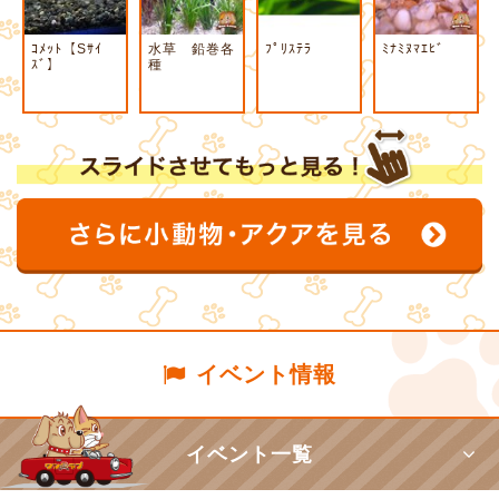
ｺﾒｯﾄ【Sｻｲ
水草 鉛巻各
ﾌﾟﾘｽﾃﾗ
ﾐﾅﾐﾇﾏｴﾋﾞ
ｽﾞ】
種
イベント情報
イベント一覧