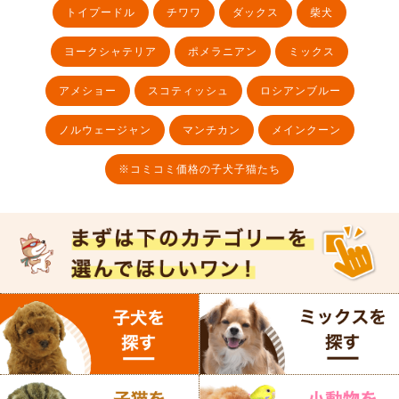
トイプードル
チワワ
ダックス
柴犬
ヨークシャテリア
ポメラニアン
ミックス
アメショー
スコティッシュ
ロシアンブルー
ノルウェージャン
マンチカン
メインクーン
※コミコミ価格の子犬子猫たち