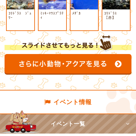
ｺﾘﾄﾞﾗｽ ｼﾞｭ
ﾐｯｷｰﾏｳｽﾌﾟﾗﾃ
ﾒﾀﾞｶ
ｺﾘﾄﾞﾗｽ
ﾘｰ
ｨ
【赤】
イベント情報
イベント一覧