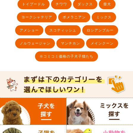
トイプードル
チワワ
ダックス
柴犬
ヨークシャテリア
ポメラニアン
ミックス
アメショー
スコティッシュ
ロシアンブルー
ノルウェージャン
マンチカン
メインクーン
※コミコミ価格の子犬子猫たち