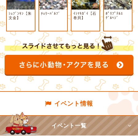
ｼｭﾌﾞﾝｷﾝ【朱
ﾁｪﾘｰﾊﾞﾙﾌﾞ
ｲｼﾏｷｶﾞｲ【石
ﾎﾟﾘﾌﾟﾃﾙｽ
文金】
巻貝】
ﾃﾞﾙﾍｼﾞ
イベント情報
イベント一覧