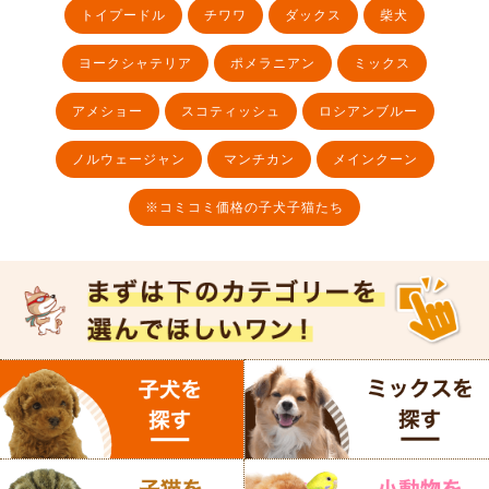
トイプードル
チワワ
ダックス
柴犬
ヨークシャテリア
ポメラニアン
ミックス
アメショー
スコティッシュ
ロシアンブルー
ノルウェージャン
マンチカン
メインクーン
※コミコミ価格の子犬子猫たち