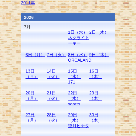
2011年
2026
7月
1日（水）
2日（木）
ネクライト
ーキー
6日（月）
7日（火）
8日（水）
9日（木）
ORCALAND
13日
14日
15日
16日
（月）
（火）
（水）
（木）
171
20日
21日
22日
23日
（月）
（火）
（水）
（木）
sorato
27日
28日
29日
30日
（月）
（火）
（水）
（木）
望月ヒナタ