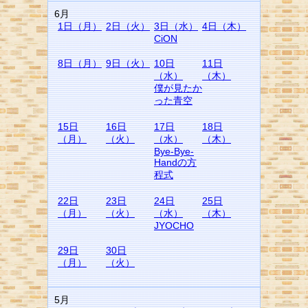
6月
1日（月）
2日（火）
3日（水）
4日（木）
CiON
8日（月）
9日（火）
10日
11日
（水）
（木）
僕が見たか
った青空
15日
16日
17日
18日
（月）
（火）
（水）
（木）
Bye-Bye-
Handの方
程式
22日
23日
24日
25日
（月）
（火）
（水）
（木）
JYOCHO
29日
30日
（月）
（火）
5月