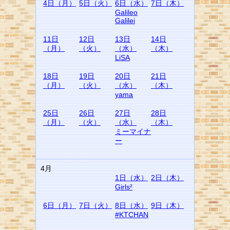
4日（月）
5日（火）
6日（水）
7日（木）
Galileo
Galilei
11日
12日
13日
14日
（月）
（火）
（水）
（木）
LiSA
18日
19日
20日
21日
（月）
（火）
（水）
（木）
yama
25日
26日
27日
28日
（月）
（火）
（水）
（木）
ミーマイナ
ー
4月
1日（水）
2日（木）
Girls²
6日（月）
7日（火）
8日（水）
9日（木）
#KTCHAN