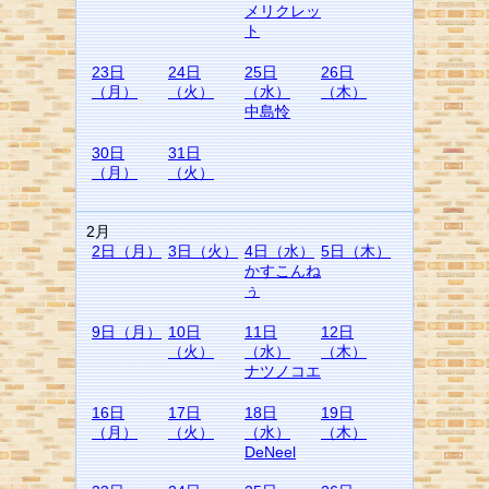
メリクレッ
ト
23日
24日
25日
26日
（月）
（火）
（水）
（木）
中島怜
30日
31日
（月）
（火）
2月
2日（月）
3日（火）
4日（水）
5日（木）
かすこんね
ぅ
9日（月）
10日
11日
12日
（火）
（水）
（木）
ナツノコエ
16日
17日
18日
19日
（月）
（火）
（水）
（木）
DeNeel