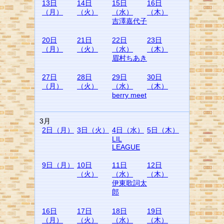
13日
14日
15日
16日
（月）
（火）
（水）
（木）
吉澤嘉代子
20日
21日
22日
23日
（月）
（火）
（水）
（木）
眉村ちあき
27日
28日
29日
30日
（月）
（火）
（水）
（木）
berry meet
3月
2日（月）
3日（火）
4日（水）
5日（木）
LIL
LEAGUE
9日（月）
10日
11日
12日
（火）
（水）
（木）
伊東歌詞太
郎
16日
17日
18日
19日
（月）
（火）
（水）
（木）