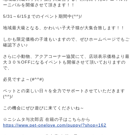
ーニバルを開催させて頂きます！！
5/31～6/15までのイベント期間中(^^)/
地域最大級となる、かわいい子犬子猫が大集合致します！！
しかも限定価格の子達もいますので、ぜひホームページでもご
確認下さい♪
さらに小動物、アクアコーナー協賛にて、店頭表示価格より最
大３０％OFFになるイベントも開催させて頂いておりますの
で、
必見ですよ～(#^^#)
ペットとの楽しい日々を全力でサポートさせていただきます
(^^)/
この機会にぜひ遊びに来てくださいね～
☆ニシムタ与次郎店 在籍の子はこちらから
https://www.pet-onelove.com/puppy/?shop=162