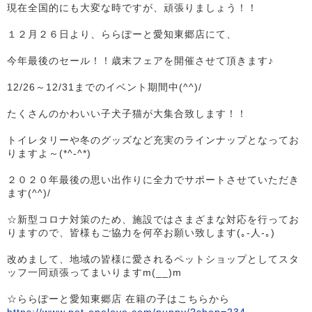
現在全国的にも大変な時ですが、頑張りましょう！！
１２月２６日より、ららぽーと愛知東郷店にて、
今年最後のセール！！歳末フェアを開催させて頂きます♪
12/26～12/31までのイベント期間中(^^)/
たくさんのかわいい子犬子猫が大集合致します！！
トイレタリーや冬のグッズなど充実のラインナップとなってお
りますよ～(*^-^*)
２０２０年最後の思い出作りに全力でサポートさせていただき
ます(^^)/
☆新型コロナ対策のため、施設ではさまざまな対応を行ってお
りますので、皆様もご協力を何卒お願い致します(｡-人-｡)
改めまして、地域の皆様に愛されるペットショップとしてスタ
ッフ一同頑張ってまいりますm(__)m
☆ららぽーと愛知東郷店 在籍の子はこちらから
https://www.pet-onelove.com/puppy/?shop=234