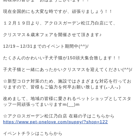
現在全国的にも大変な時ですが、頑張りましょう！！
１２月１９日より、アクロスガーデン松江乃白店にて、
クリスマス＆歳末フェアを開催させて頂きます♪
12/19～12/31までのイベント期間中(^^)/
たくさんのかわいい子犬子猫が150頭大集合致します！！
子犬子猫と一緒にあったかいクリスマスを迎えてください(^^)/
☆新型コロナ対策のため、施設ではさまざまな対応を行ってお
りますので、皆様もご協力を何卒お願い致します(｡-人-｡)
改めまして、地域の皆様に愛されるペットショップとしてスタ
ッフ一同頑張ってまいりますm(__)m
☆アクロスガーデン松江乃白店 在籍の子はこちらから
https://www.pet-onelove.com/puppy/?shop=122
イベントチラシはこちらから