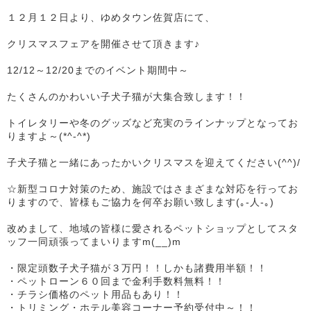
１２月１２日より、ゆめタウン佐賀店にて、
クリスマスフェアを開催させて頂きます♪
12/12～12/20までのイベント期間中～
たくさんのかわいい子犬子猫が大集合致します！！
トイレタリーや冬のグッズなど充実のラインナップとなってお
りますよ～(*^-^*)
子犬子猫と一緒にあったかいクリスマスを迎えてください(^^)/
☆新型コロナ対策のため、施設ではさまざまな対応を行ってお
りますので、皆様もご協力を何卒お願い致します(｡-人-｡)
改めまして、地域の皆様に愛されるペットショップとしてスタ
ッフ一同頑張ってまいりますm(__)m
・限定頭数子犬子猫が３万円！！しかも諸費用半額！！
・ペットローン６０回まで金利手数料無料！！
・チラシ価格のペット用品もあり！！
・トリミング・ホテル美容コーナー予約受付中～！！