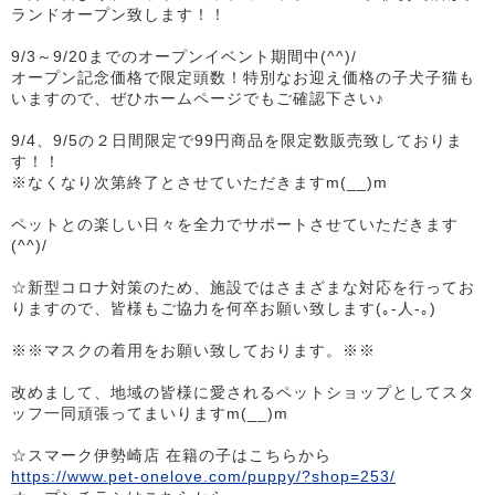
ランドオープン致します！！
9/3～9/20までのオープンイベント期間中(^^)/
オープン記念価格で限定頭数！特別なお迎え価格の子犬子猫も
いますので、ぜひホームページでもご確認下さい♪
9/4、9/5の２日間限定で99円商品を限定数販売致しておりま
す！！
※なくなり次第終了とさせていただきますm(__)m
ペットとの楽しい日々を全力でサポートさせていただきます
(^^)/
☆新型コロナ対策のため、施設ではさまざまな対応を行ってお
りますので、皆様もご協力を何卒お願い致します(｡-人-｡)
※※マスクの着用をお願い致しております。※※
改めまして、地域の皆様に愛されるペットショップとしてスタ
ッフ一同頑張ってまいりますm(__)m
☆スマーク伊勢崎店 在籍の子はこちらから
https://www.pet-onelove.com/puppy/?shop=253/