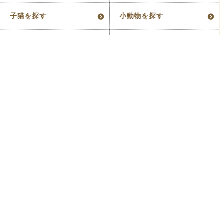
子猫を探す
小動物を探す
アクアを探す
爬虫類を探す
メールで問い合わせをする
お問い合わせ
トップページ
子犬・子猫一覧
巣立った子たち
店舗検索
トリミング
ペットホテル