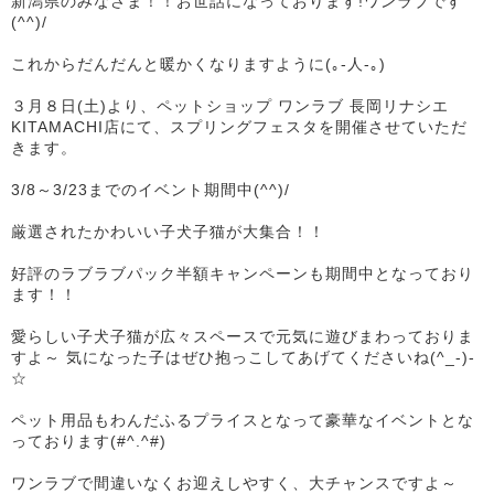
新潟県のみなさま！！お世話になっております!ワンラブです
(^^)/
これからだんだんと暖かくなりますように(｡-人-｡)
３月８日(土)より、ペットショップ ワンラブ 長岡リナシエ
KITAMACHI店にて、スプリングフェスタを開催させていただ
きます。
3/8～3/23までのイベント期間中(^^)/
厳選されたかわいい子犬子猫が大集合！！
好評のラブラブパック半額キャンペーンも期間中となっており
ます！！
愛らしい子犬子猫が広々スペースで元気に遊びまわっておりま
すよ～ 気になった子はぜひ抱っこしてあげてくださいね(^_-)-
☆
ペット用品もわんだふるプライスとなって豪華なイベントとな
っております(#^.^#)
ワンラブで間違いなくお迎えしやすく、大チャンスですよ～