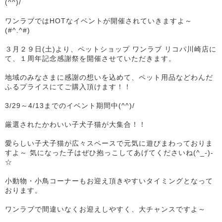
(^^)/
ワンラブではHOTなイベントが開催されていきますよ～
(#^.^#)
３月２９日(土)より、ペットショップ ワンラブ リコパ川崎店に
て、１周年記念感謝祭を開催させていただきます。
地域のみなさまに感謝の想いを込めて、ペット用品などわんだ
ふるプライスにてご購入頂けます！！
3/29～4/13までのイベント期間中(^^)/
厳選されたかわいい子犬子猫が大集合！！
愛らしい子犬子猫が広々スペースで元気に遊びまわっておりま
すよ～ 気になった子はぜひ抱っこしてあげてくださいね(^_-)-
☆
小動物・小鳥コーナーもお迎え頂きやすいタイミングとなって
おります。
ワンラブで間違いなくお迎えしやすく、大チャンスですよ～