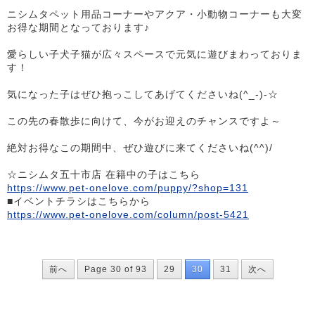
ニシムタペット用品コーナーやアクア・小動物コーナーも大変
お得な期間となっております♪
愛らしい子犬子猫が広々スペースで元気に遊びまわっておりま
す！
気になった子はぜひ抱っこしてあげてくださいね(^_-)-☆
この先の春散歩に向けて、今がお迎えのチャンスですよ～
絶対お得なこの期間中、ぜひ遊びに来てくださいね(^^)/
☆ニシムタ五十市店 在籍中の子はこちら
https://www.pet-onelove.com/puppy/?shop=131
■イベントチラシはこちらから
https://www.pet-onelove.com/column/post-5421
前へ
Page 30 of 93
29
30
31
次へ