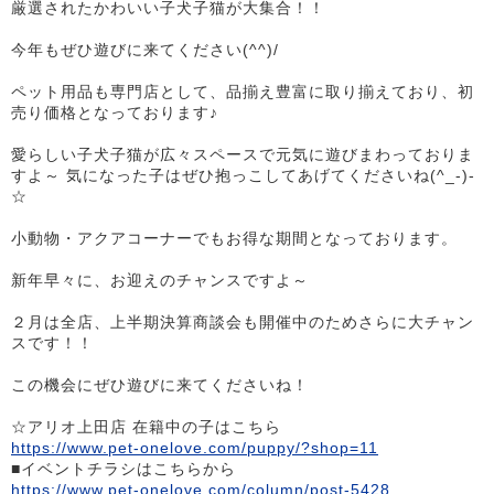
厳選されたかわいい子犬子猫が大集合！！
今年もぜひ遊びに来てください(^^)/
ペット用品も専門店として、品揃え豊富に取り揃えており、初
売り価格となっております♪
愛らしい子犬子猫が広々スペースで元気に遊びまわっておりま
すよ～ 気になった子はぜひ抱っこしてあげてくださいね(^_-)-
☆
小動物・アクアコーナーでもお得な期間となっております。
新年早々に、お迎えのチャンスですよ～
２月は全店、上半期決算商談会も開催中のためさらに大チャン
スです！！
この機会にぜひ遊びに来てくださいね！
☆アリオ上田店 在籍中の子はこちら
https://www.pet-onelove.com/puppy/?shop=11
■イベントチラシはこちらから
https://www.pet-onelove.com/column/post-5428