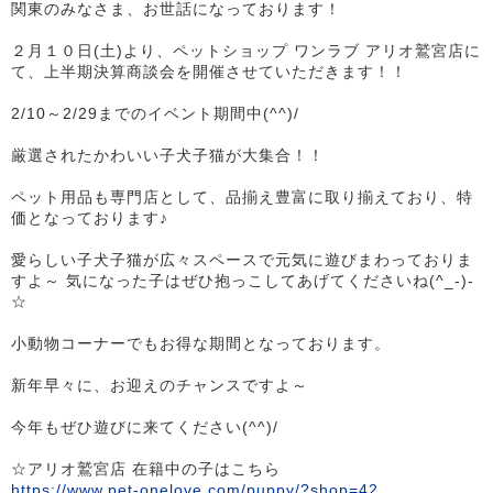
関東のみなさま、お世話になっております！
２月１０日(土)より、ペットショップ ワンラブ アリオ鷲宮店に
て、上半期決算商談会を開催させていただきます！！
2/10～2/29までのイベント期間中(^^)/
厳選されたかわいい子犬子猫が大集合！！
ペット用品も専門店として、品揃え豊富に取り揃えており、特
価となっております♪
愛らしい子犬子猫が広々スペースで元気に遊びまわっておりま
すよ～ 気になった子はぜひ抱っこしてあげてくださいね(^_-)-
☆
小動物コーナーでもお得な期間となっております。
新年早々に、お迎えのチャンスですよ～
今年もぜひ遊びに来てください(^^)/
☆アリオ鷲宮店 在籍中の子はこちら
https://www.pet-onelove.com/puppy/?shop=42