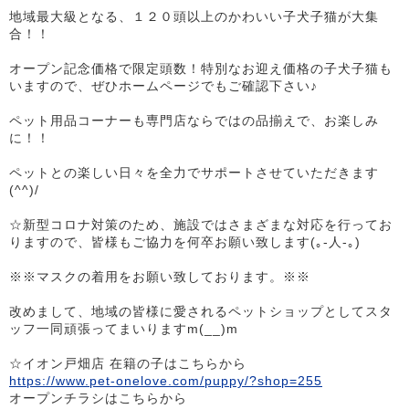
地域最大級となる、１２０頭以上のかわいい子犬子猫が大集
合！！
オープン記念価格で限定頭数！特別なお迎え価格の子犬子猫も
いますので、ぜひホームページでもご確認下さい♪
ペット用品コーナーも専門店ならではの品揃えで、お楽しみ
に！！
ペットとの楽しい日々を全力でサポートさせていただきます
(^^)/
☆新型コロナ対策のため、施設ではさまざまな対応を行ってお
りますので、皆様もご協力を何卒お願い致します(｡-人-｡)
※※マスクの着用をお願い致しております。※※
改めまして、地域の皆様に愛されるペットショップとしてスタ
ッフ一同頑張ってまいりますm(__)m
☆イオン戸畑店 在籍の子はこちらから
https://www.pet-onelove.com/puppy/?shop=255
オープンチラシはこちらから