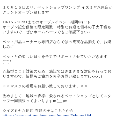
１０月１５日より、ペットショップワンラブ イズミヤ八尾店が
グランドオープン致します！！
10/15～10/31までのオープンイベント期間中(^^)/
オープン記念価格で限定頭数！特別なお迎え価格の子犬子猫も
いますので、ぜひホームページでもご確認下さい♪
ペット用品コーナーも専門店ならではの充実な品揃えで、お楽
しみに！！
ペットとの楽しい日々を全力でサポートさせていただきます
(^^)/
☆新型コロナ対策のため、施設ではさまざまな対応を行ってお
りますので、皆様もご協力を何卒お願い致します(｡-人-｡)
※※マスクの着用をお願い致しております。※※
改めまして、地域の皆様に愛されるペットショップとしてスタ
ッフ一同頑張ってまいりますm(__)m
☆イズミヤ八尾店 在籍の子はこちらから
https://www.pet-onelove.com/puppy/?shop=254