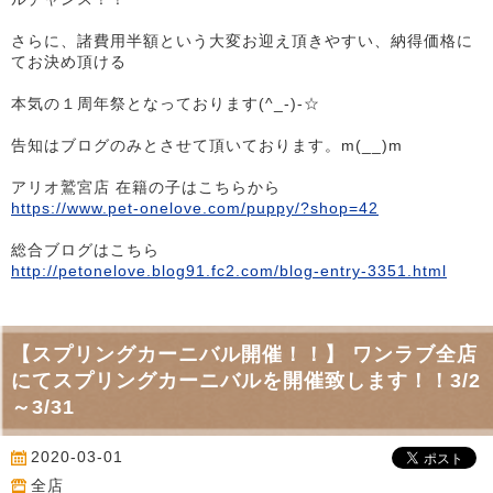
さらに、諸費用半額という大変お迎え頂きやすい、納得価格に
てお決め頂ける
本気の１周年祭となっております(^_-)-☆
告知はブログのみとさせて頂いております。m(__)m
アリオ鷲宮店 在籍の子はこちらから
https://www.pet-onelove.com/puppy/?shop=42
総合ブログはこちら
http://petonelove.blog91.fc2.com/blog-entry-3351.html
【スプリングカーニバル開催！！】 ワンラブ全店
にてスプリングカーニバルを開催致します！！3/2
～3/31
2020-03-01
全店