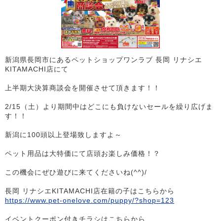
新潟県長岡市にあるペットショップワンラブ 長岡 リナシエ
KITAMACHI店にて
上半期大決算商談会を開催させて頂きます！！
2/15（土）より期間中はどこにも負けないセールを繰り広げま
す！！
新潟に100頭以上登場致しますよ～
ペット用品は大特価にて店頭お楽しみ価格！？
この機会にぜひ遊びに来てくださいね(^^)/
長岡 リナシエKITAMACHI店在籍の子はこちらから
https://www.pet-onelove.com/puppy/?shop=123
イベントクーポン付きチラシはこちらから