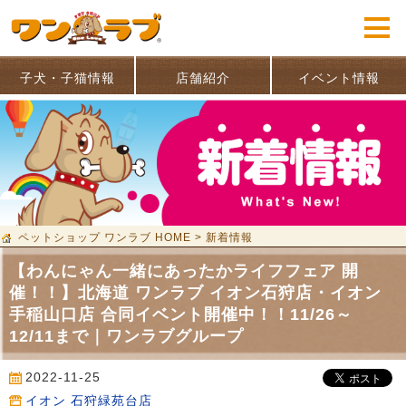
子犬・子猫情報
店舗紹介
イベント情報
ペットショップ ワンラブ HOME
>
新着情報
【わんにゃん一緒にあったかライフフェア 開
催！！】北海道 ワンラブ イオン石狩店・イオン
手稲山口店 合同イベント開催中！！11/26～
12/11まで｜ワンラブグループ
2022-11-25
イオン 石狩緑苑台店