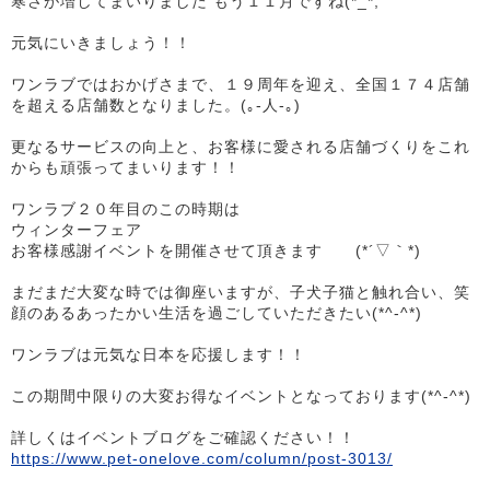
寒さが増してまいりました もう１１月ですね(*_*;
元気にいきましょう！！
ワンラブではおかげさまで、１９周年を迎え、全国１７４店舗
を超える店舗数となりました。(｡-人-｡)
更なるサービスの向上と、お客様に愛される店舗づくりをこれ
からも頑張ってまいります！！
ワンラブ２０年目のこの時期は
ウィンターフェア
お客様感謝イベントを開催させて頂きます (*´▽｀*)
まだまだ大変な時では御座いますが、子犬子猫と触れ合い、笑
顔のあるあったかい生活を過ごしていただきたい(*^-^*)
ワンラブは元気な日本を応援します！！
この期間中限りの大変お得なイベントとなっております(*^-^*)
詳しくはイベントブログをご確認ください！！
https://www.pet-onelove.com/column/post-3013/