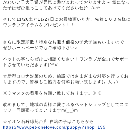
かわいい子犬子猫が元気に遊びまわっておりますよ～ 気になっ
た子はぜひ抱っこしてあげてくださいね(^_-)-☆
そして11/26土と11/27日にお買物頂いた方、先着１００名様に
ワンラブアイテムをプレゼント！！
さらに限定頭数！特別なお迎え価格の子犬子猫もいますので、
ぜひホームページでもご確認下さい♪
ペットの事ならぜひご相談ください！ワンラブが全力でサポー
トさせていただきます(^^)/
☆新型コロナ対策のため、施設ではさまざまな対応を行ってお
りますので、皆様もご協力を何卒お願い致します(｡-人-｡)
※※マスクの着用をお願い致しております。※※
改めまして、地域の皆様に愛されるペットショップとしてスタ
ッフ一同頑張ってまいりますm(__)m
☆イオン石狩緑苑台店 在籍の子はこちらから
https://www.pet-onelove.com/puppy/?shop=195