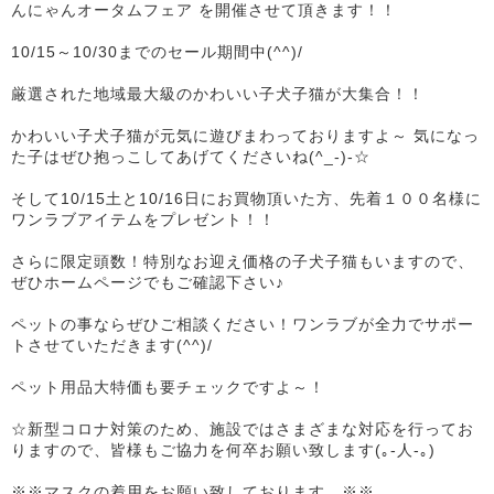
んにゃんオータムフェア を開催させて頂きます！！
10/15～10/30までのセール期間中(^^)/
厳選された地域最大級のかわいい子犬子猫が大集合！！
かわいい子犬子猫が元気に遊びまわっておりますよ～ 気になっ
た子はぜひ抱っこしてあげてくださいね(^_-)-☆
そして10/15土と10/16日にお買物頂いた方、先着１００名様に
ワンラブアイテムをプレゼント！！
さらに限定頭数！特別なお迎え価格の子犬子猫もいますので、
ぜひホームページでもご確認下さい♪
ペットの事ならぜひご相談ください！ワンラブが全力でサポー
トさせていただきます(^^)/
ペット用品大特価も要チェックですよ～！
☆新型コロナ対策のため、施設ではさまざまな対応を行ってお
りますので、皆様もご協力を何卒お願い致します(｡-人-｡)
※※マスクの着用をお願い致しております。※※