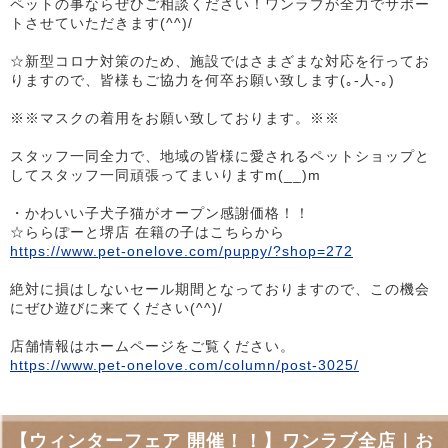
ペットの事ならぜひご相談ください！ワンラブが全力でサポー
トさせていただきます(^^)/
☆新型コロナ対策のため、施設ではさまざまな対応を行ってお
りますので、皆様もご協力を何卒お願い致します(｡-人-｡)
※※マスクの着用をお願い致しております。※※
スタッフ一同全力で、地域の皆様に愛されるペットショップと
してスタッフ一同頑張ってまいりますm(__)m
・かわいい子犬子猫がオープン感謝価格！！
☆ららぽーと堺店 在籍の子はこちらから
https://www.pet-onelove.com/puppy/?shop=272
絶対に損はしないセール期間となっておりますので、この機会
にぜひ遊びに来てください(^^)/
店舗情報はホームページをご覧ください。
https://www.pet-onelove.com/column/post-3025/
【ウィンターフェア 開催！！】ワンラブ全店｜お