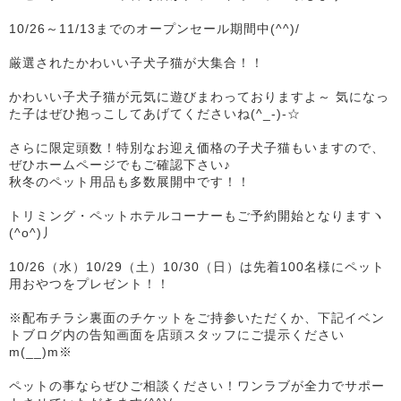
10/26～11/13までのオープンセール期間中(^^)/
厳選されたかわいい子犬子猫が大集合！！
かわいい子犬子猫が元気に遊びまわっておりますよ～ 気になっ
た子はぜひ抱っこしてあげてくださいね(^_-)-☆
さらに限定頭数！特別なお迎え価格の子犬子猫もいますので、
ぜひホームページでもご確認下さい♪
秋冬のペット用品も多数展開中です！！
トリミング・ペットホテルコーナーもご予約開始となりますヽ
(^o^)丿
10/26（水）10/29（土）10/30（日）は先着100名様にペット
用おやつをプレゼント！！
※配布チラシ裏面のチケットをご持参いただくか、下記イベン
トブログ内の告知画面を店頭スタッフにご提示ください
m(__)m※
ペットの事ならぜひご相談ください！ワンラブが全力でサポー