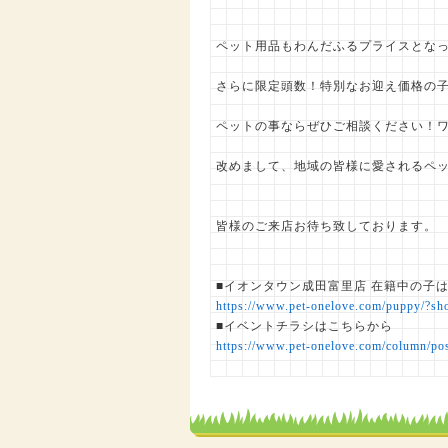
ペット用品もわんだふるプライスとなって
さらに限定頭数！特別なお迎え価格の子
ペットの事ならぜひご相談ください！ワン
改めまして、地域の皆様に愛されるペッ
皆様のご来店お待ち致しております。
■イオンタウン成田富里店 在籍中の子
https://www.pet-onelove.com/puppy/?s
■イベントチラシはこちらから
https://www.pet-onelove.com/column/po