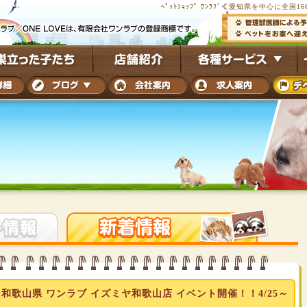
ﾍﾟｯﾄｼｮｯﾌﾟ ﾜﾝﾗﾌﾞ≪愛知県を中心に全
歌山県 ワンラブ イズミヤ和歌山店 イベント開催！！4/25～