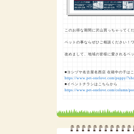
このお得な期間に沢山買っちゃってく
ペットの事ならぜひご相談ください！ワン
改めまして、地域の皆様に愛されるペッ
■ヨシヅヤ名古屋名西店 在籍中の子は
https://www.pet-onelove.com/puppy/?s
■イベントチラシはこちらから
https://www.pet-onelove.com/column/po