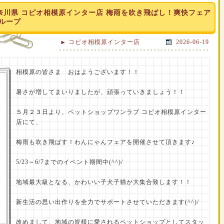
奈川県 コピオ相模原インター店 梅雨を吹き飛ばし！爽快フェア
グループ
コピオ相模原インター店
2026-06-19
相模原の皆さま おはようございます！！
暑さが増してまいりましたが、頑張っていきましょう！！
５月２３日より、ペットショップワンラブ コピオ相模原インター
店にて、
梅雨も吹き飛ばす！わんにゃんフェアを開催させて頂きます♪
5/23～6/7までのイベント期間中(^^)/
地域最大級となる、かわいい子犬子猫が大集合致します！！
新生活の思い出作りを全力でサポートさせていただきます(^^)/
改めまして、地域の皆様に愛されるペットショップとしてスタッ