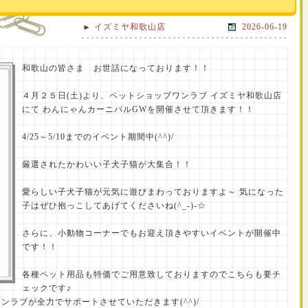
イズミヤ和歌山店
2026-06-19
和歌山の皆さま お世話になっております！！
４月２５日(土)より、ペットショップワンラブ イズミヤ和歌山店
にて わんにゃんカーニバルGWを開催させて頂きます！！
4/25～5/10までのイベント期間中(^^)/
厳選されたかわいい子犬子猫が大集合！！
愛らしい子犬子猫が元気に遊びまわっておりますよ～ 気になった
子はぜひ抱っこしてあげてくださいね(^_-)-☆
さらに、小動物コーナーでもお迎え頂きやすいイベントが開催中
です！！
各種ペット用品も特価でご用意致しておりますのでこちらも要チ
ェックです♪
ラブが全力でサポートさせていただきます(^^)/