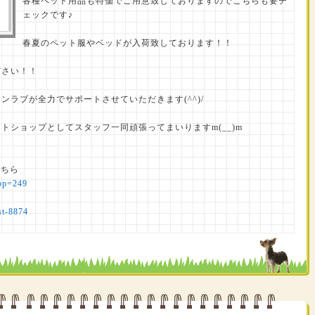
各種ペット用品も特価でご用意致しておりますのでこちらも要チ
ェックです♪
春夏のペット服やベッドが入荷致しております！！
ださい！！
ラブが全力でサポートさせていただきます(^^)/
トショップとしてスタッフ一同頑張ってまいりますm(__)m
こちら
hop=249
st-8874