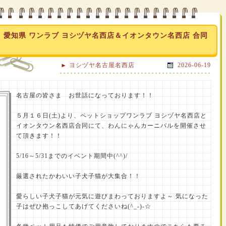
】愛知県 ワンラブ ヨシヅヤ名西店＆イオンタウン名西店 合同
ヨシヅヤ名古屋名西店
2026-06-19
名古屋の皆さま お世話になっております！！
５月１６日(土)より、ペットショップワンラブ ヨシヅヤ名西店と
イオンタウン名西店合同にて、わんにゃんカーニバルを開催させ
て頂きます！！
5/16～5/31までのイベント期間中(^^)/
厳選されたかわいい子犬子猫が大集合！！
愛らしい子犬子猫が元気に遊びまわっておりますよ～ 気になった
子はぜひ抱っこしてあげてくださいね(^_-)-☆