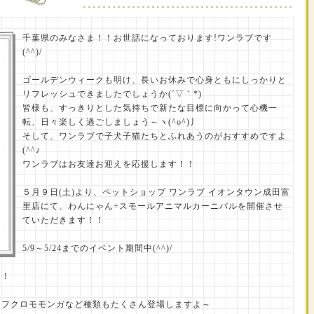
千葉県のみなさま！！お世話になっております!ワンラブです
(^^)/
ゴールデンウィークも明け、長いお休みで心身ともにしっかりと
リフレッシュできましたでしょうか(´▽｀*)
皆様も、すっきりとした気持ちで新たな目標に向かって心機一
転、日々楽しく過ごしましょう～ヽ(^o^)丿
そして、ワンラブで子犬子猫たちとふれあうのがおすすめですよ
(^^♪
ワンラブはお友達お迎えを応援します！！
５月９日(土)より、ペットショップ ワンラブ イオンタウン成田富
里店にて、わんにゃん+スモールアニマルカーニバルを開催させ
ていただきます！！
5/9～5/24までのイベント期間中(^^)/
！！
にフクロモモンガなど種類もたくさん登場しますよ～