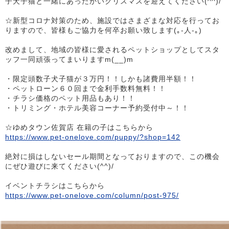
子犬子猫と一緒にあったかいクリスマスを迎えてください(^^)/
☆新型コロナ対策のため、施設ではさまざまな対応を行ってお
りますので、皆様もご協力を何卒お願い致します(｡-人-｡)
改めまして、地域の皆様に愛されるペットショップとしてスタ
ッフ一同頑張ってまいりますm(__)m
・限定頭数子犬子猫が３万円！！しかも諸費用半額！！
・ペットローン６０回まで金利手数料無料！！
・チラシ価格のペット用品もあり！！
・トリミング・ホテル美容コーナー予約受付中～！！
☆ゆめタウン佐賀店 在籍の子はこちらから
https://www.pet-onelove.com/puppy/?shop=142
絶対に損はしないセール期間となっておりますので、この機会
にぜひ遊びに来てください(^^)/
イベントチラシはこちらから
https://www.pet-onelove.com/column/post-975/