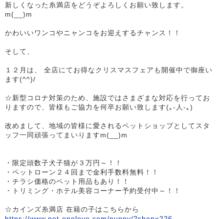
新しくなった糸満店をどうぞよろしくお願い致します。
m(__)m
かわいいワンコやニャンコをお迎えするチャンス！！
そして、
１２月は、 全店にてお得なクリスマスフェアも開催中で御座い
ます(^^)/
☆新型コロナ対策のため、施設ではさまざまな対応を行ってお
りますので、皆様もご協力を何卒お願い致します(｡-人-｡)
改めまして、地域の皆様に愛されるペットショップとしてスタ
ッフ一同頑張ってまいりますm(__)m
・限定頭数子犬子猫が３万円～！！
・ペットローン２４回まで金利手数料無料！！
・チラシ価格のペット用品もあり！！
・トリミング・ホテル美容コーナー予約受付中～！！
☆カインズ糸満店 在籍の子はこちらから
https://www.pet-onelove.com/puppy/?shop=226