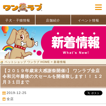
子犬・子猫情報
店舗紹介
イベント情報
ペットショップ ワンラブ HOME
>
新着情報
【２０１９年歳末大感謝祭開催!】 ワンラブ全店
令和元年最後の大セールを開催致します！！ １２
月３１日まで
2019-12-25
全店