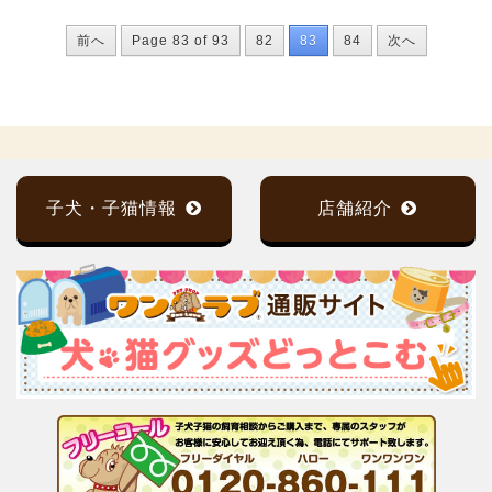
前へ
Page 83 of 93
82
83
84
次へ
子犬・子猫情報
店舗紹介