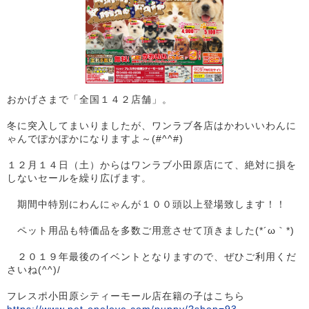
おかげさまで「全国１４２店舗」。
冬に突入してまいりましたが、ワンラブ各店はかわいいわんに
ゃんでぽかぽかになりますよ～(#^^#)
１２月１４日（土）からはワンラブ小田原店にて、絶対に損を
しないセールを繰り広げます。
期間中特別にわんにゃんが１００頭以上登場致します！！
ペット用品も特価品を多数ご用意させて頂きました(*´ω｀*)
２０１９年最後のイベントとなりますので、ぜひご利用くだ
さいね(^^)/
フレスポ小田原シティーモール店在籍の子はこちら
https://www.pet-onelove.com/puppy/?shop=93