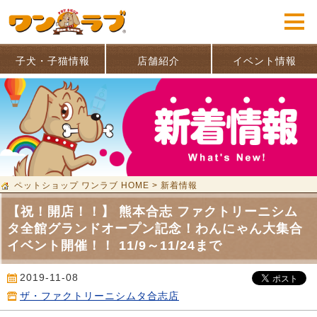
子犬・子猫情報
店舗紹介
イベント情報
ペットショップ ワンラブ HOME
>
新着情報
【祝！開店！！】 熊本合志 ファクトリーニシム
タ全館グランドオープン記念！わんにゃん大集合
イベント開催！！ 11/9～11/24まで
2019-11-08
ザ・ファクトリーニシムタ合志店