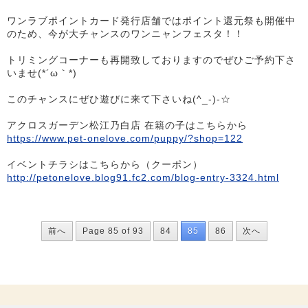
ワンラブポイントカード発行店舗ではポイント還元祭も開催中
のため、今が大チャンスのワンニャンフェスタ！！
トリミングコーナーも再開致しておりますのでぜひご予約下さ
いませ(*´ω｀*)
このチャンスにぜひ遊びに来て下さいね(^_-)-☆
アクロスガーデン松江乃白店 在籍の子はこちらから
https://www.pet-onelove.com/puppy/?shop=122
イベントチラシはこちらから（クーポン）
http://petonelove.blog91.fc2.com/blog-entry-3324.html
前へ
Page 85 of 93
84
85
86
次へ