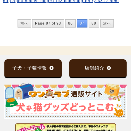
http://petonelove.blog91.fc2.com/blog-entry-3312.html
前へ
Page 87 of 93
86
87
88
次へ
子犬・子猫情報
店舗紹介