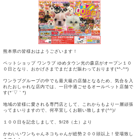
熊本県の皆様おはようございます！
ペットショップ ワンラブ ゆめタウン光の森店がオープン１０
０日となり、おかげさまでまだまだ賑わっております(*^-^*)
ワンラブグループの中でも最大級の店舗となるため、気合を入
れたおしゃれな店内では、一日中過ごせるオールペット店舗で
す(*´▽｀*)
地域の皆様に愛される専門店として、これからもより一層頑張
ってまいりますので、何卒宜しくお願い致します(^^)/
１００日を記念しまして、9/28（土）より
かわいいワンちゃんネコちゃんが総勢２００頭以上！登場致し