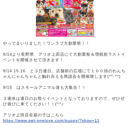
やってまいりました！ワンラブ大創業祭！！
9/14より長野県 アリオ上田店にて大創業祭＆増税前ラストイ
ベントを開催させて頂きます！
9/14.15.16 と３日連日、店舗前の広場にて１００頭のわんち
ゃんにゃんちゃんと触れ合える商談会を開催致します(*^-^*)
9/15 はスモールアニマル達も大集合！！
３連休は連日のお祭りイベントとなっておりますので、ぜひぜ
ひ遊びに来てください！！(^^♪
アリオ上田店在籍の子はこちら
https://www.pet-onelove.com/puppy/?shop=11