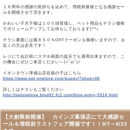
１６周年の感謝の気持ちを込めて、増税前最後となる感謝セー
ルを開催させて頂きます。
かわいい子犬子猫は１００頭登場し、ペット用品もチラシ価格
でボリュームアップしてお待ちしております(^^♪
チラシ裏面には最大５０％OFFクーポンも御座いますので、お
近くの方は必見です！
レジにて会計前にスマホ画面の提示でも適用出来ますので、こ
の機会にぜひご来店ください～(=ﾟωﾟ)ﾉ
イオンタウン津城山店在籍の子はこちら
https://www.pet-onelove.com/puppy/?shop=46
詳しくはチラシもご覧ください
http://petonelove.blog91.fc2.com/blog-entry-3314.html
【大創業祭開催】 カインズ幕張店にて大感謝セ
ール＆増税前ラストフェア開催です！！9/7～9/23