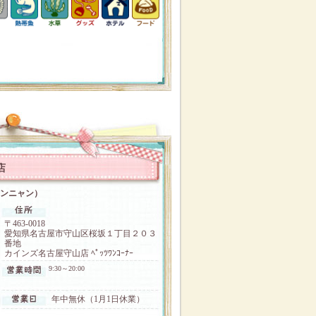
店
ニャンニャン）
〒463-0018
愛知県名古屋市守山区桜坂１丁目２０３
番地
カインズ名古屋守山店 ﾍﾟｯﾂﾜﾝｺｰﾅｰ
9:30～20:00
年中無休（1月1日休業）