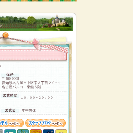
コ）
〒460-0008
愛知県名古屋市中区栄３丁目２９−１
名古屋パルコ 東館５階
１０：００～２０：００
年中無休