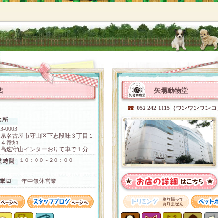
店
矢場動物堂
）
052-242-1115（ワンワンワン
3-0003
知県名古屋市守山区下志段味３丁目１
０４番地
神高速守山インターおりて車で１分
１０：００～２０：００
年中無休営業