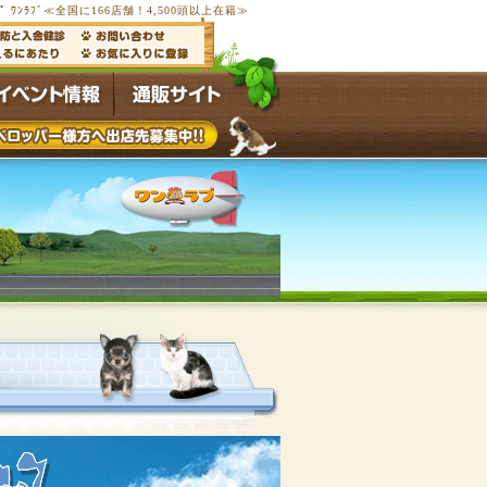
ﾟ ﾜﾝﾗﾌﾞ≪全国に166店舗！4,500頭以上在籍≫