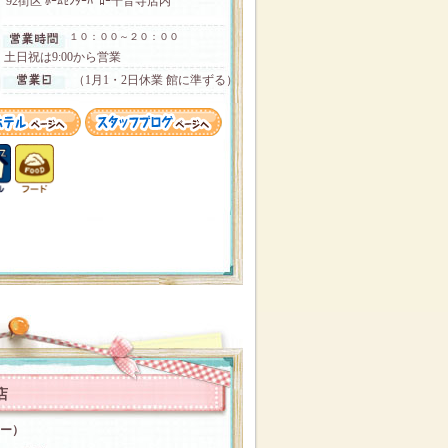
92街区 ﾎｰﾑｾﾝﾀｰﾊﾞﾛｰ千音寺店内
１０：００～２０：００
土日祝は9:00から営業
（1月1・2日休業 館に準ずる）
店
コー）