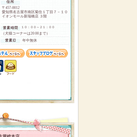
〒457-0012
愛知県名古屋市南区菊住１丁目７－１０
イオンモール新瑞橋店 ３階
１０：００～２１：００
（犬猫コーナーは20:00まで）
年中無休
古屋総本店