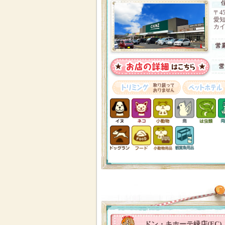
〒45
愛
カイ
ドン・キホーテ緑店(FC)