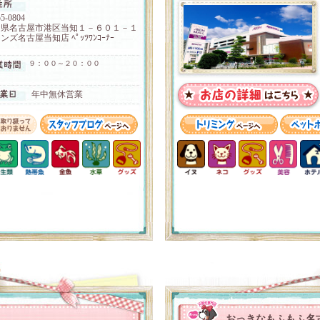
5-0804
知県名古屋市港区当知１－６０１－１
ンズ名古屋当知店 ﾍﾟｯﾂﾜﾝｺｰﾅｰ
９：００～２０：００
年中無休営業
おっきなもふもふ名